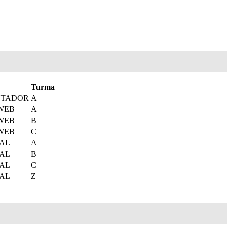
Turma
UTADOR
A
WEB
A
WEB
B
WEB
C
AL
A
AL
B
AL
C
AL
Z