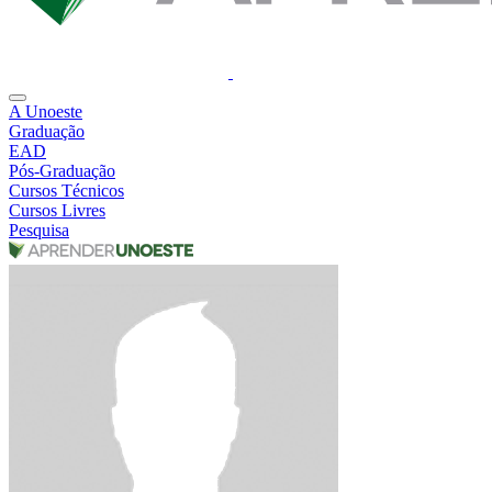
A Unoeste
Graduação
EAD
Pós-Graduação
Cursos Técnicos
Cursos Livres
Pesquisa