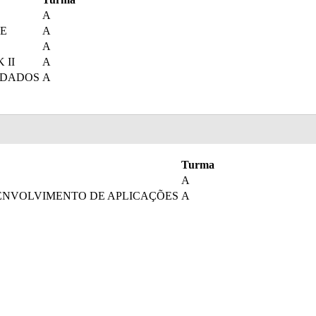
A
E
A
A
 II
A
 DADOS
A
Turma
A
SENVOLVIMENTO DE APLICAÇÕES
A