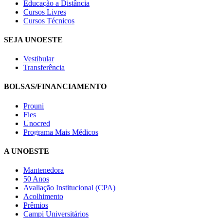
Educação a Distância
Cursos Livres
Cursos Técnicos
SEJA UNOESTE
Vestibular
Transferência
BOLSAS/FINANCIAMENTO
Prouni
Fies
Unocred
Programa Mais Médicos
A UNOESTE
Mantenedora
50 Anos
Avaliação Institucional (CPA)
Acolhimento
Prêmios
Campi Universitários