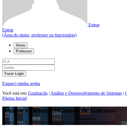
Entrar
Entrar
(Área do aluno, professor ou funcionário)
Aluno
Professor
Fazer Login
Esqueci minha senha
Você está em:
Graduação
|
Análise e Desenvolvimento de Sistemas
|
C
Página Inicial
Análise e Desenvolvimento de Sistemas
Tecnologia |
5 semestres letivos | Noturno
| Presidente Prudente