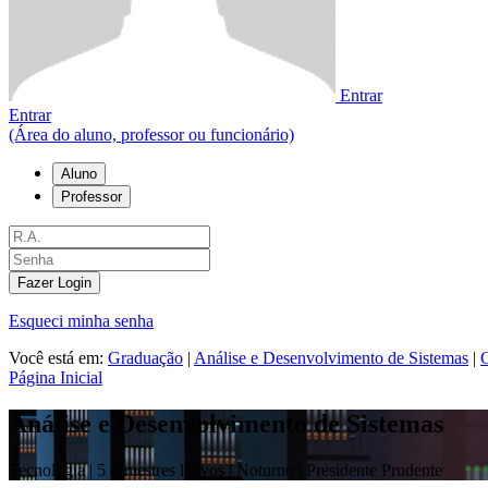
Entrar
Entrar
(Área do aluno, professor ou funcionário)
Aluno
Professor
Fazer Login
Esqueci minha senha
Você está em:
Graduação
|
Análise e Desenvolvimento de Sistemas
|
C
Página Inicial
Análise e Desenvolvimento de Sistemas
Tecnologia |
5 semestres letivos | Noturno
| Presidente Prudente