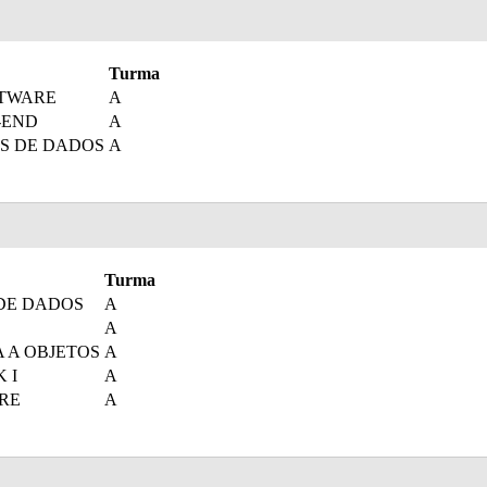
Turma
FTWARE
A
-END
A
S DE DADOS
A
Turma
DE DADOS
A
A
 A OBJETOS
A
 I
A
RE
A