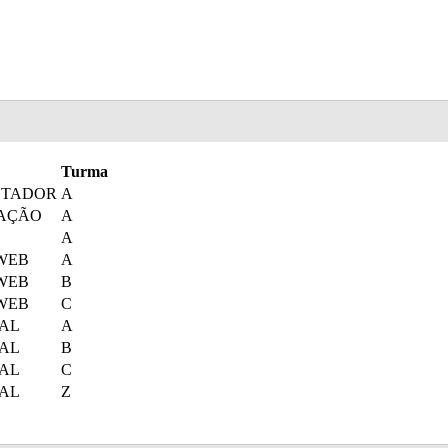
Turma
UTADOR
A
VAÇÃO
A
A
WEB
A
WEB
B
WEB
C
AL
A
AL
B
AL
C
AL
Z