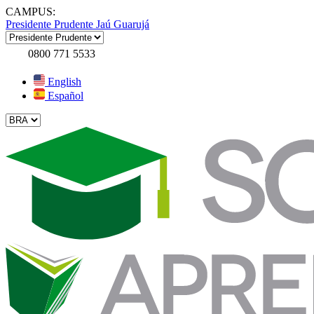
CAMPUS:
Presidente Prudente
Jaú
Guarujá
0800 771 5533
English
Español