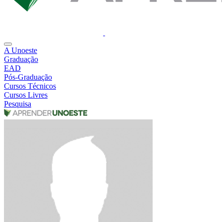
A Unoeste
Graduação
EAD
Pós-Graduação
Cursos Técnicos
Cursos Livres
Pesquisa