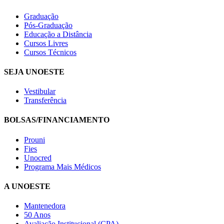
Graduação
Pós-Graduação
Educação a Distância
Cursos Livres
Cursos Técnicos
SEJA UNOESTE
Vestibular
Transferência
BOLSAS/FINANCIAMENTO
Prouni
Fies
Unocred
Programa Mais Médicos
A UNOESTE
Mantenedora
50 Anos
Avaliação Institucional (CPA)