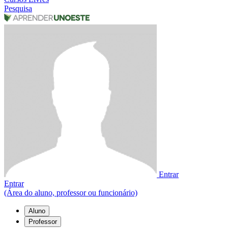
Pesquisa
Entrar
Entrar
(Área do aluno, professor ou funcionário)
Aluno
Professor