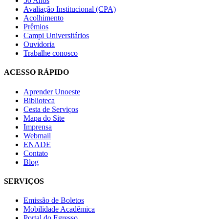
50 Anos
Avaliação Institucional (CPA)
Acolhimento
Prêmios
Campi Universitários
Ouvidoria
Trabalhe conosco
ACESSO RÁPIDO
Aprender Unoeste
Biblioteca
Cesta de Serviços
Mapa do Site
Imprensa
Webmail
ENADE
Contato
Blog
SERVIÇOS
Emissão de Boletos
Mobilidade Acadêmica
Portal do Egresso