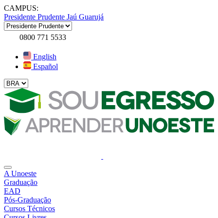
CAMPUS:
Presidente Prudente
Jaú
Guarujá
0800 771 5533
English
Español
A Unoeste
Graduação
EAD
Pós-Graduação
Cursos Técnicos
Cursos Livres