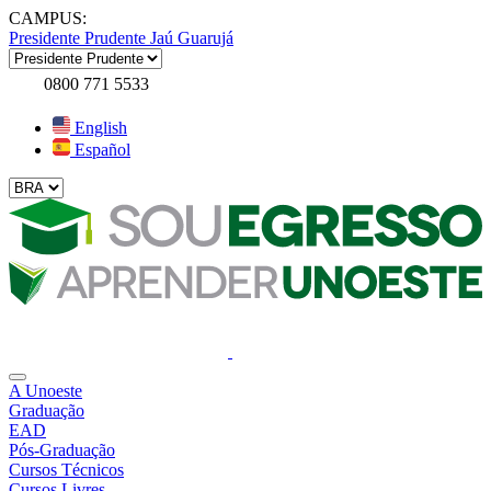
CAMPUS:
Presidente Prudente
Jaú
Guarujá
0800 771 5533
English
Español
A Unoeste
Graduação
EAD
Pós-Graduação
Cursos Técnicos
Cursos Livres