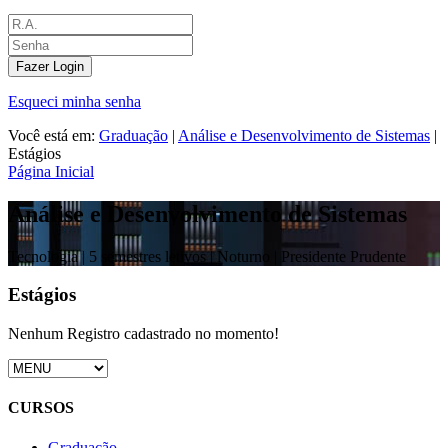
Fazer Login
Esqueci minha senha
Você está em:
Graduação
|
Análise e Desenvolvimento de Sistemas
|
Estágios
Página Inicial
Análise e Desenvolvimento de Sistemas
Tecnologia |
5 semestres letivos | Noturno
| Presidente Prudente
Estágios
Nenhum Registro cadastrado no momento!
CURSOS
Graduação