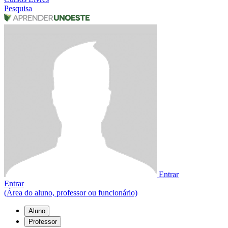
Pesquisa
Entrar
Entrar
(Área do aluno, professor ou funcionário)
Aluno
Professor