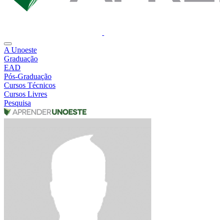
A Unoeste
Graduação
EAD
Pós-Graduação
Cursos Técnicos
Cursos Livres
Pesquisa