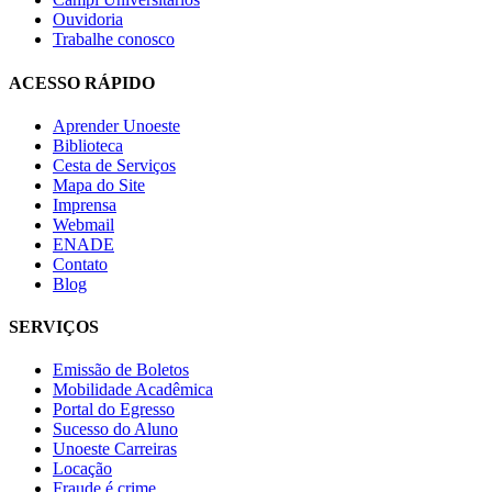
Ouvidoria
Trabalhe conosco
ACESSO RÁPIDO
Aprender Unoeste
Biblioteca
Cesta de Serviços
Mapa do Site
Imprensa
Webmail
ENADE
Contato
Blog
SERVIÇOS
Emissão de Boletos
Mobilidade Acadêmica
Portal do Egresso
Sucesso do Aluno
Unoeste Carreiras
Locação
Fraude é crime