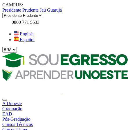
CAMPUS:
Presidente Prudente
Jaú
Guarujá
0800 771 5533
English
Español
A Unoeste
Graduação
EAD
Pós-Graduação
Cursos Técnicos
Cursos Livres