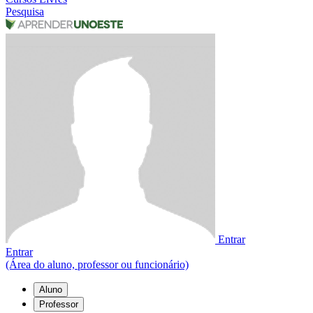
Pesquisa
Entrar
Entrar
(Área do aluno, professor ou funcionário)
Aluno
Professor