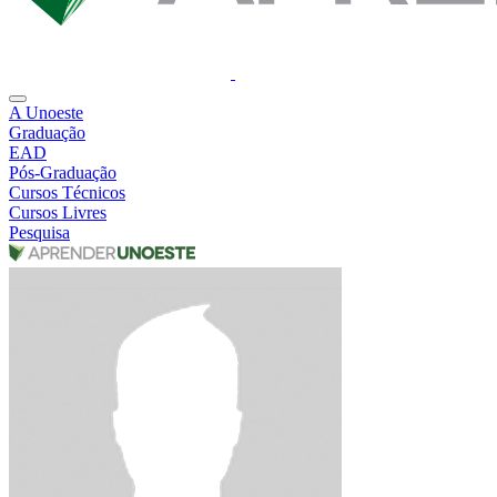
A Unoeste
Graduação
EAD
Pós-Graduação
Cursos Técnicos
Cursos Livres
Pesquisa