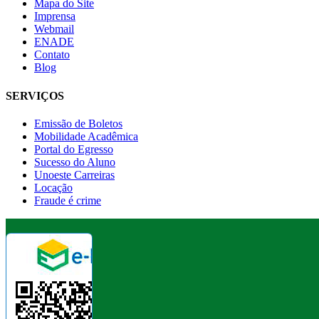
Mapa do Site
Imprensa
Webmail
ENADE
Contato
Blog
SERVIÇOS
Emissão de Boletos
Mobilidade Acadêmica
Portal do Egresso
Sucesso do Aluno
Unoeste Carreiras
Locação
Fraude é crime