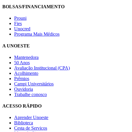
BOLSAS/FINANCIAMENTO
Prouni
Fies
Unocred
Programa Mais Médicos
A UNOESTE
Mantenedora
50 Anos
Avaliação Institucional (CPA)
Acolhimento
Prêmios
Campi Universitários
Ouvidoria
Trabalhe conosco
ACESSO RÁPIDO
Aprender Unoeste
Biblioteca
Cesta de Serviços