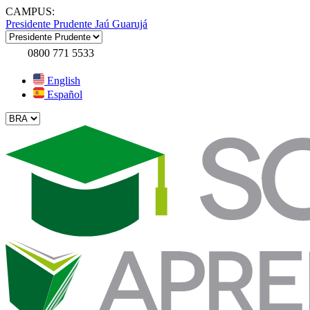
CAMPUS:
Presidente Prudente
Jaú
Guarujá
0800 771 5533
English
Español