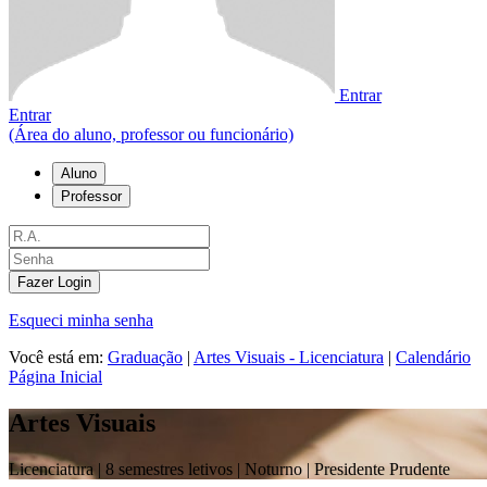
Entrar
Entrar
(Área do aluno, professor ou funcionário)
Aluno
Professor
Fazer Login
Esqueci minha senha
Você está em:
Graduação
|
Artes Visuais - Licenciatura
|
Calendário
Página Inicial
Artes Visuais
Licenciatura |
8 semestres letivos | Noturno
| Presidente Prudente