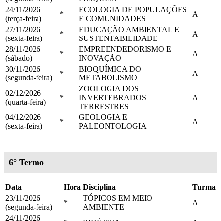
24/11/2026
ECOLOGIA DE POPULAÇÕES
*
A
(terça-feira)
E COMUNIDADES
27/11/2026
EDUCAÇÃO AMBIENTAL E
*
A
(sexta-feira)
SUSTENTABILIDADE
28/11/2026
EMPREENDEDORISMO E
*
A
(sábado)
INOVAÇÃO
30/11/2026
BIOQUÍMICA DO
*
A
(segunda-feira)
METABOLISMO
ZOOLOGIA DOS
02/12/2026
*
INVERTEBRADOS
A
(quarta-feira)
TERRESTRES
04/12/2026
GEOLOGIA E
*
A
(sexta-feira)
PALEONTOLOGIA
6° Termo
Data
Hora
Disciplina
Turma
23/11/2026
TÓPICOS EM MEIO
*
A
(segunda-feira)
AMBIENTE
24/11/2026