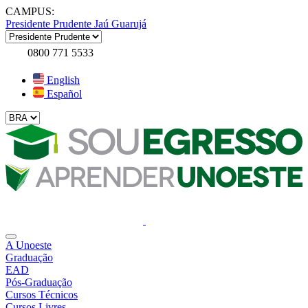
CAMPUS:
Presidente Prudente
Jaú
Guarujá
0800 771 5533
English
Español
A Unoeste
Graduação
EAD
Pós-Graduação
Cursos Técnicos
Cursos Livres