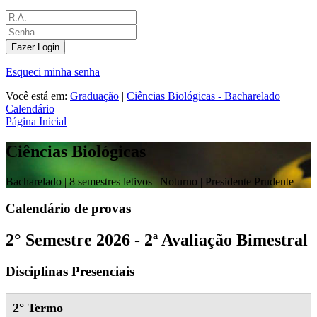
Fazer Login
Esqueci minha senha
Você está em:
Graduação
|
Ciências Biológicas - Bacharelado
|
Calendário
Página Inicial
Ciências Biológicas
Bacharelado |
8 semestres letivos | Noturno
| Presidente Prudente
Calendário de provas
2° Semestre 2026 - 2ª Avaliação Bimestral
Disciplinas Presenciais
2° Termo