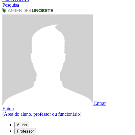
Pesquisa
Entrar
Entrar
(Área do aluno, professor ou funcionário)
Aluno
Professor