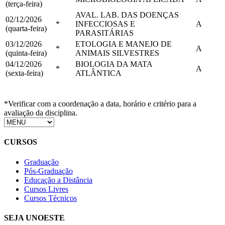
(terça-feira)
AVAL. LAB. DAS DOENÇAS
02/12/2026
*
INFECCIOSAS E
A
(quarta-feira)
PARASITÁRIAS
03/12/2026
ETOLOGIA E MANEJO DE
*
A
(quinta-feira)
ANIMAIS SILVESTRES
04/12/2026
BIOLOGIA DA MATA
*
A
(sexta-feira)
ATLÂNTICA
*Verificar com a coordenação a data, horário e critério para a
avaliação da disciplina.
CURSOS
Graduação
Pós-Graduação
Educação a Distância
Cursos Livres
Cursos Técnicos
SEJA UNOESTE