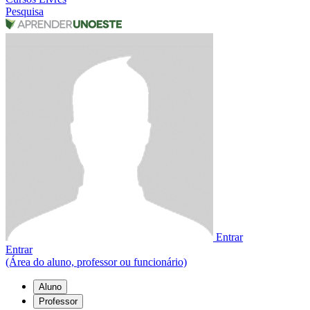
Pesquisa
Entrar
Entrar
(Área do aluno, professor ou funcionário)
Aluno
Professor