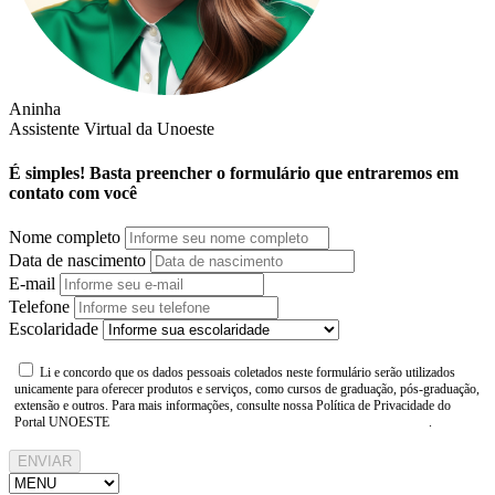
Aninha
Assistente Virtual da Unoeste
É simples! Basta preencher o formulário que entraremos em
contato com você
Nome completo
Data de nascimento
E-mail
Telefone
Escolaridade
Li e concordo que os dados pessoais coletados neste formulário serão utilizados
unicamente para oferecer produtos e serviços, como cursos de graduação, pós-graduação,
extensão e outros. Para mais informações, consulte nossa Política de Privacidade do
Portal UNOESTE
https://www.unoeste.br/politica-de-privacidade
.
ENVIAR