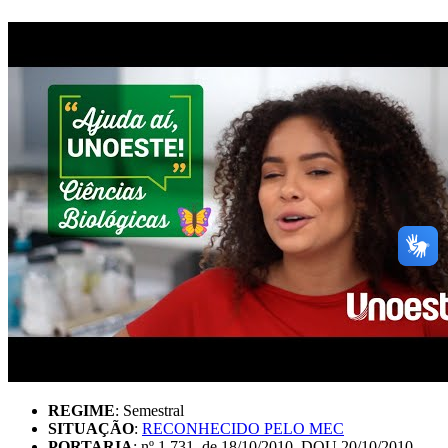
REGIME
: Semestral
SITUAÇÃO
:
RECONHECIDO PELO MEC
PORTARIA
: nº 1.731, de 18/10/2010, DOU 20/10/2010