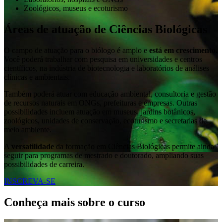
Zoológicos, museus e ecoturismo
Áreas de atuação de Ciências Biológicas
O campo de atuação para o biólogo é amplo e
está em crescimento.
Você poderá trabalhar com pesquisa em universidades e centros
científicos, na indústria de biotecnologia e laboratórios de análises
clínicas e ambientais.
Também poderá atuar com educação ambiental, consultoria e gestão
de recursos naturais em ONGs, prefeituras e empresas. Outras
possibilidades incluem atuação em museus, jardins botânicos,
zoológicos, unidades de conservação, ecoturismo e secretarias de
meio ambiente.
A
versatilidade
da formação em Ciências Biológicas permite ainda
seguir para programas de mestrado e doutorado, ampliando suas
possibilidades de carreira.
INSCREVA-SE
Conheça mais sobre o curso