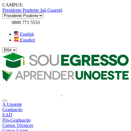
CAMPUS:
Presidente Prudente
Jaú
Guarujá
0800 771 5533
English
Español
A Unoeste
Graduação
EAD
Pós-Graduação
Cursos Técnicos
Cursos Livres