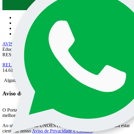
Pesquisa no site:
AVISO DE PRIVACIDADE
• EPEC - Empresa Prudentina de
Educação e Cultura SA/UNOESTE. TODOS OS DIREITOS
RESERVADOS
RELATÓRIO DE TRANSPARÊNCIA SALARIAL
- Lei nº
14.611 de 03 de Julho de 2023.
Alguma mensagem
Aviso de Privacidade do Portal UNOESTE
O Portal UNOESTE usa cookies para oferecer aos usuários uma
melhor experiência de acesso aos conteúdos e serviços oferecidos.
Ao utilizar o Portal UNOESTE, você pode consultar e declara estar
ciente de nosso
Aviso de Privacidade e Cookies
.