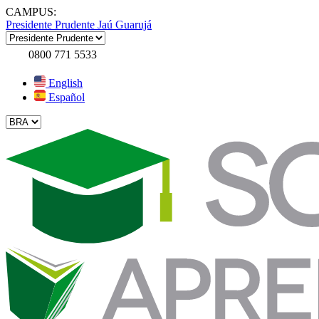
CAMPUS:
Presidente Prudente
Jaú
Guarujá
0800 771 5533
English
Español