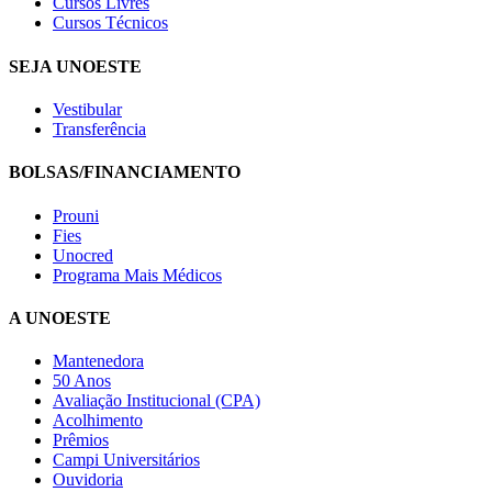
Cursos Livres
Cursos Técnicos
SEJA UNOESTE
Vestibular
Transferência
BOLSAS/FINANCIAMENTO
Prouni
Fies
Unocred
Programa Mais Médicos
A UNOESTE
Mantenedora
50 Anos
Avaliação Institucional (CPA)
Acolhimento
Prêmios
Campi Universitários
Ouvidoria