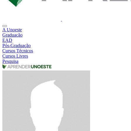
A Unoeste
Graduação
EAD
Pós-Graduação
Cursos Técnicos
Cursos Livres
Pesquisa