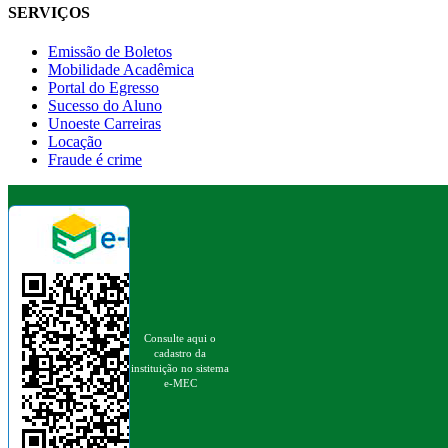
SERVIÇOS
Emissão de Boletos
Mobilidade Acadêmica
Portal do Egresso
Sucesso do Aluno
Unoeste Carreiras
Locação
Fraude é crime
Consulte aqui o
cadastro da
instituição no sistema
e-MEC