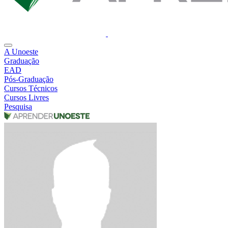
A Unoeste
Graduação
EAD
Pós-Graduação
Cursos Técnicos
Cursos Livres
Pesquisa