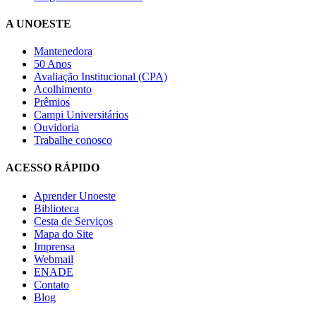
A UNOESTE
Mantenedora
50 Anos
Avaliação Institucional (CPA)
Acolhimento
Prêmios
Campi Universitários
Ouvidoria
Trabalhe conosco
ACESSO RÁPIDO
Aprender Unoeste
Biblioteca
Cesta de Serviços
Mapa do Site
Imprensa
Webmail
ENADE
Contato
Blog