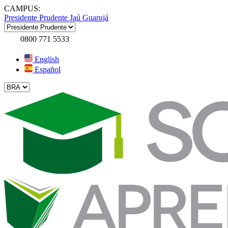
CAMPUS:
Presidente Prudente
Jaú
Guarujá
0800 771 5533
English
Español