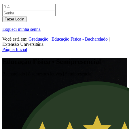
Fazer Login
Esqueci minha senha
Você está em:
Graduação
|
Educação Física - Bacharelado
|
Extensão Universitária
Página Inicial
Educação Física • Semipresencial
Bacharelado |
8 semestres letivos |
Semipresencial