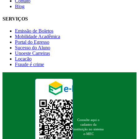
Contato
Blog
SERVIÇOS
Emissão de Boletos
Mobilidade Acadêmica
Portal do Egresso
Sucesso do Aluno
Unoeste Carreiras
Locação
Fraude é crime
Consulte aqui o
cadastro da
instituição no sistema
e-MEC