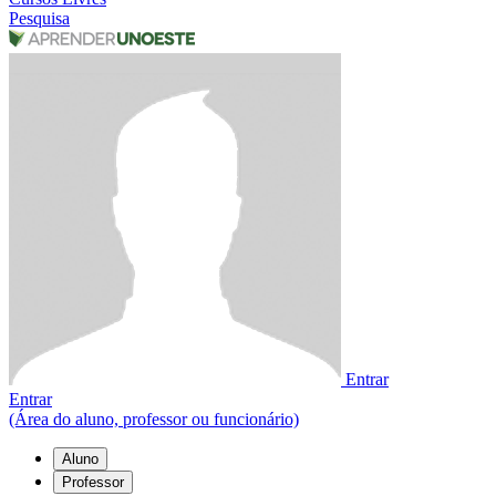
Pesquisa
Entrar
Entrar
(Área do aluno, professor ou funcionário)
Aluno
Professor