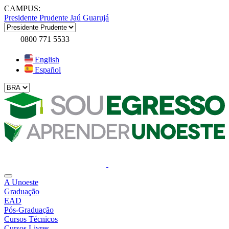
CAMPUS:
Presidente Prudente
Jaú
Guarujá
0800 771 5533
English
Español
A Unoeste
Graduação
EAD
Pós-Graduação
Cursos Técnicos
Cursos Livres