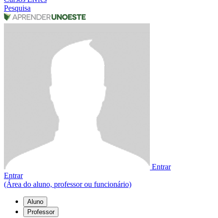
Pesquisa
Entrar
Entrar
(Área do aluno, professor ou funcionário)
Aluno
Professor