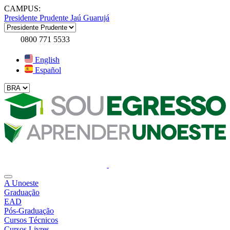
CAMPUS:
Presidente Prudente
Jaú
Guarujá
0800 771 5533
English
Español
A Unoeste
Graduação
EAD
Pós-Graduação
Cursos Técnicos
Cursos Livres