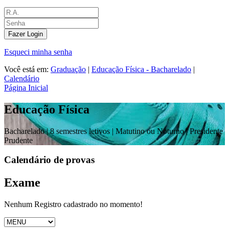
Fazer Login
Esqueci minha senha
Você está em:
Graduação
|
Educação Física - Bacharelado
|
Calendário
Página Inicial
Educação Física
Bacharelado |
8 semestres letivos | Matutino ou Noturno
| Presidente
Prudente
Calendário de provas
Exame
Nenhum Registro cadastrado no momento!