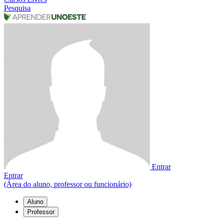
Pesquisa
Entrar
Entrar
(Área do aluno, professor ou funcionário)
Aluno
Professor