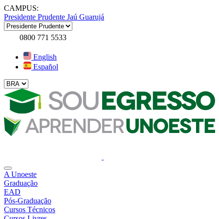
CAMPUS:
Presidente Prudente
Jaú
Guarujá
0800 771 5533
English
Español
A Unoeste
Graduação
EAD
Pós-Graduação
Cursos Técnicos
Cursos Livres