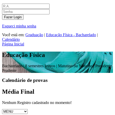
Fazer Login
Esqueci minha senha
Você está em:
Graduação
|
Educação Física - Bacharelado
|
Calendário
Página Inicial
Educação Física
Bacharelado |
8 semestres letivos | Matutino ou Noturno
| Presidente
Prudente
Calendário de provas
Média Final
Nenhum Registro cadastrado no momento!