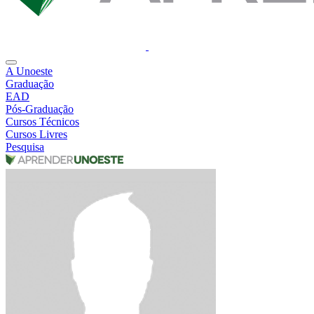
A Unoeste
Graduação
EAD
Pós-Graduação
Cursos Técnicos
Cursos Livres
Pesquisa