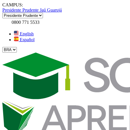
CAMPUS:
Presidente Prudente
Jaú
Guarujá
0800 771 5533
English
Español