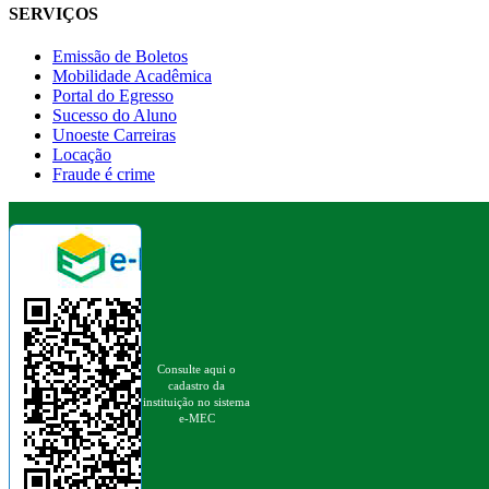
SERVIÇOS
Emissão de Boletos
Mobilidade Acadêmica
Portal do Egresso
Sucesso do Aluno
Unoeste Carreiras
Locação
Fraude é crime
Consulte aqui o
cadastro da
instituição no sistema
e-MEC