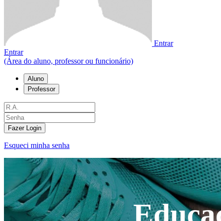
Entrar
Entrar
(Área do aluno, professor ou funcionário)
Aluno
Professor
Fazer Login
Esqueci minha senha
Educaç