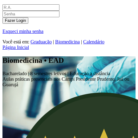
Fazer Login
Esqueci minha senha
Você está em:
Graduação
|
Biomedicina
|
Calendário
Página Inicial
Biomedicina • EAD
Bacharelado |
8 semestres letivos | Educação a distância
Aulas práticas presenciais nos Campi Presidente Prudente, Jaú ou
Guarujá