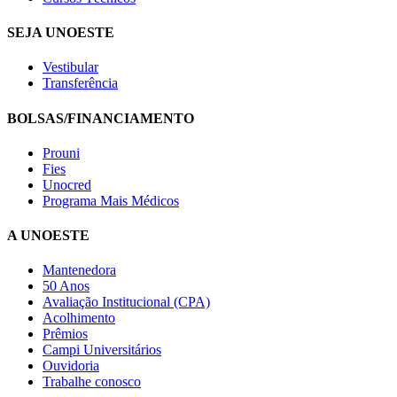
SEJA UNOESTE
Vestibular
Transferência
BOLSAS/FINANCIAMENTO
Prouni
Fies
Unocred
Programa Mais Médicos
A UNOESTE
Mantenedora
50 Anos
Avaliação Institucional (CPA)
Acolhimento
Prêmios
Campi Universitários
Ouvidoria
Trabalhe conosco