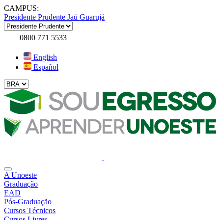
CAMPUS:
Presidente Prudente
Jaú
Guarujá
0800 771 5533
English
Español
A Unoeste
Graduação
EAD
Pós-Graduação
Cursos Técnicos
Cursos Livres