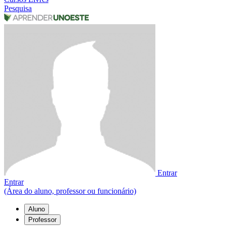
Pesquisa
Entrar
Entrar
(Área do aluno, professor ou funcionário)
Aluno
Professor