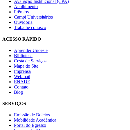
Avaliação Institucional (CPA)
Acolhimento
Prêmios
Campi Universitários
Ouvidoria
Trabalhe conosco
ACESSO RÁPIDO
Aprender Unoeste
Biblioteca
Cesta de Serviços
Mapa do Site
Imprensa
Webmail
ENADE
Contato
Blog
SERVIÇOS
Emissão de Boletos
Mobilidade Acadêmica
Portal do Egresso