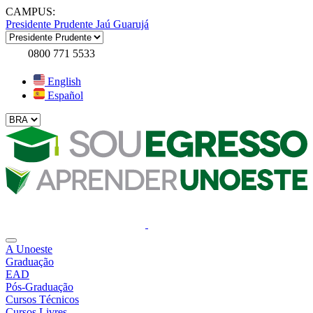
CAMPUS:
Presidente Prudente
Jaú
Guarujá
0800 771 5533
English
Español
A Unoeste
Graduação
EAD
Pós-Graduação
Cursos Técnicos
Cursos Livres