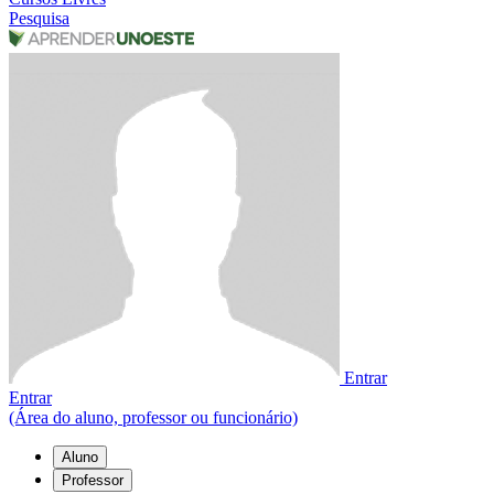
Pesquisa
Entrar
Entrar
(Área do aluno, professor ou funcionário)
Aluno
Professor