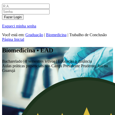
Fazer Login
Esqueci minha senha
Você está em:
Graduação
|
Biomedicina
|
Trabalho de Conclusão
Página Inicial
Biomedicina • EAD
Bacharelado |
8 semestres letivos | Educação a distância
Aulas práticas presenciais nos Campi Presidente Prudente, Jaú ou
Guarujá