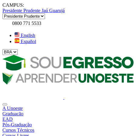
CAMPUS:
Presidente Prudente
Jaú
Guarujá
0800 771 5533
English
Español
A Unoeste
Graduação
EAD
Pós-Graduação
Cursos Técnicos
Cursos Livres