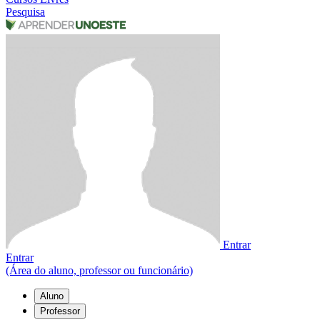
Pesquisa
Entrar
Entrar
(Área do aluno, professor ou funcionário)
Aluno
Professor