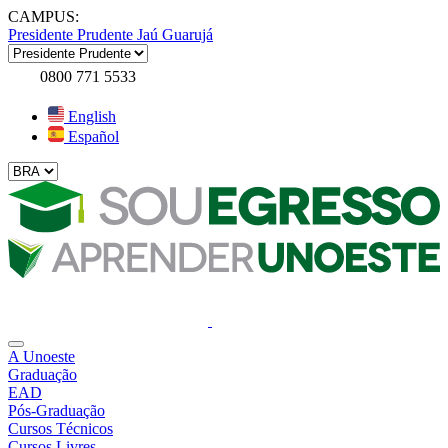
CAMPUS:
Presidente Prudente
Jaú
Guarujá
0800 771 5533
English
Español
A Unoeste
Graduação
EAD
Pós-Graduação
Cursos Técnicos
Cursos Livres