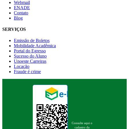
Webmail
ENADE
Contato
Blog
SERVIÇOS
Emissão de Boletos
Mobilidade Acadêmica
Portal do Egresso
Sucesso do Aluno
Unoeste Carreiras
Locação
Fraude é crime
Consulte aqui o
cadastro da