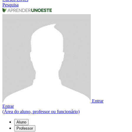
Pesquisa
Entrar
Entrar
(Área do aluno, professor ou funcionário)
Aluno
Professor