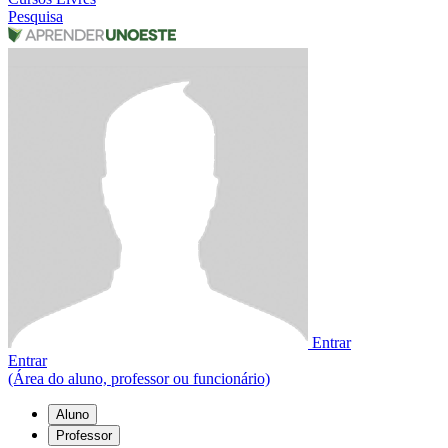
Pesquisa
Entrar
Entrar
(Área do aluno, professor ou funcionário)
Aluno
Professor