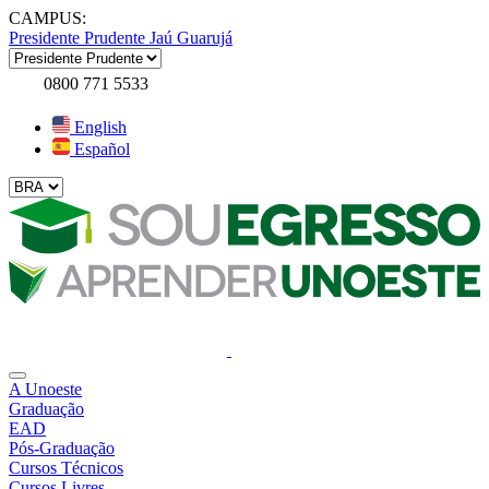
CAMPUS:
Presidente Prudente
Jaú
Guarujá
0800 771 5533
English
Español
A Unoeste
Graduação
EAD
Pós-Graduação
Cursos Técnicos
Cursos Livres