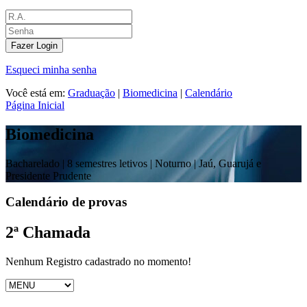
Fazer Login
Esqueci minha senha
Você está em:
Graduação
|
Biomedicina
|
Calendário
Página Inicial
Biomedicina
Bacharelado |
8 semestres letivos | Noturno
| Jaú, Guarujá e
Presidente Prudente
Calendário de provas
2ª Chamada
Nenhum Registro cadastrado no momento!