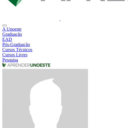
A Unoeste
Graduação
EAD
Pós-Graduação
Cursos Técnicos
Cursos Livres
Pesquisa