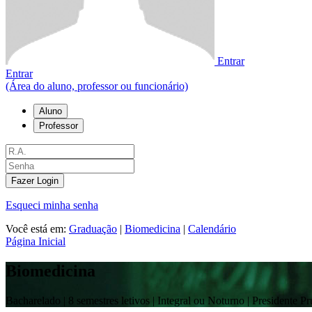
Entrar
Entrar
(Área do aluno, professor ou funcionário)
Aluno
Professor
Fazer Login
Esqueci minha senha
Você está em:
Graduação
|
Biomedicina
|
Calendário
Página Inicial
Biomedicina
Bacharelado |
8 semestres letivos | Integral ou Noturno
| Presidente P