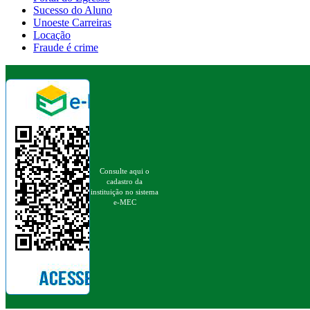
Sucesso do Aluno
Unoeste Carreiras
Locação
Fraude é crime
Consulte aqui o
cadastro da
instituição no sistema
e-MEC