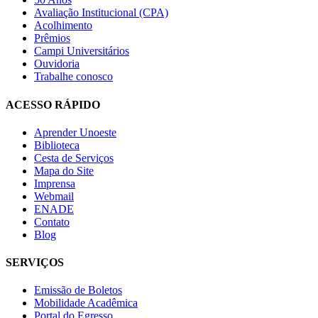
Avaliação Institucional (CPA)
Acolhimento
Prêmios
Campi Universitários
Ouvidoria
Trabalhe conosco
ACESSO RÁPIDO
Aprender Unoeste
Biblioteca
Cesta de Serviços
Mapa do Site
Imprensa
Webmail
ENADE
Contato
Blog
SERVIÇOS
Emissão de Boletos
Mobilidade Acadêmica
Portal do Egresso