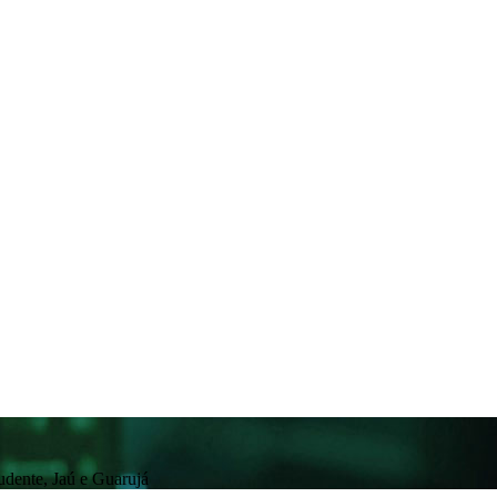
rudente, Jaú e Guarujá