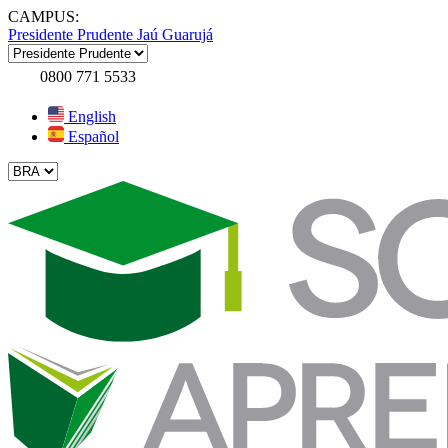
CAMPUS:
Presidente Prudente
Jaú
Guarujá
0800 771 5533
English
Español