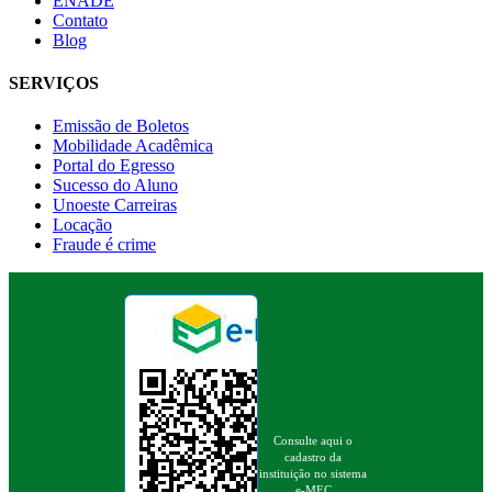
ENADE
Contato
Blog
SERVIÇOS
Emissão de Boletos
Mobilidade Acadêmica
Portal do Egresso
Sucesso do Aluno
Unoeste Carreiras
Locação
Fraude é crime
Consulte aqui o
cadastro da
instituição no sistema
e-MEC