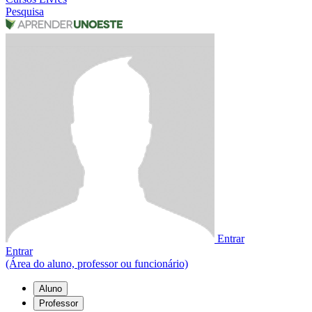
Pesquisa
Entrar
Entrar
(Área do aluno, professor ou funcionário)
Aluno
Professor