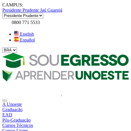
CAMPUS:
Presidente Prudente
Jaú
Guarujá
0800 771 5533
English
Español
A Unoeste
Graduação
EAD
Pós-Graduação
Cursos Técnicos
Cursos Livres