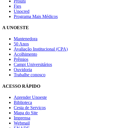
Prouni
Fies
Unocred
Programa Mais Médicos
A UNOESTE
Mantenedora
50 Anos
Avaliação Institucional (CPA)
Acolhimento
Prêmios
Campi Universitários
Ouvidoria
Trabalhe conosco
ACESSO RÁPIDO
Aprender Unoeste
Biblioteca
Cesta de Serviços
Mapa do Site
Imprensa
Webmail