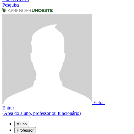
Pesquisa
Entrar
Entrar
(Área do aluno, professor ou funcionário)
Aluno
Professor