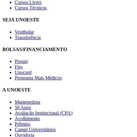
Cursos Livres
Cursos Técnicos
SEJA UNOESTE
Vestibular
Transferência
BOLSAS/FINANCIAMENTO
Prouni
Fies
Unocred
Programa Mais Médicos
A UNOESTE
Mantenedora
50 Anos
Avaliação Institucional (CPA)
Acolhimento
Prêmios
Campi Universitários
Ouvidoria