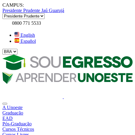
CAMPUS:
Presidente Prudente
Jaú
Guarujá
0800 771 5533
English
Español
A Unoeste
Graduação
EAD
Pós-Graduação
Cursos Técnicos
Cursos Livres