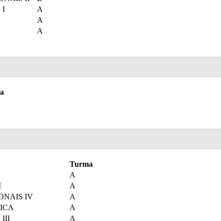
 I
A
A
A
a
Turma
A
I
A
NAIS IV
A
TICA
A
III
A