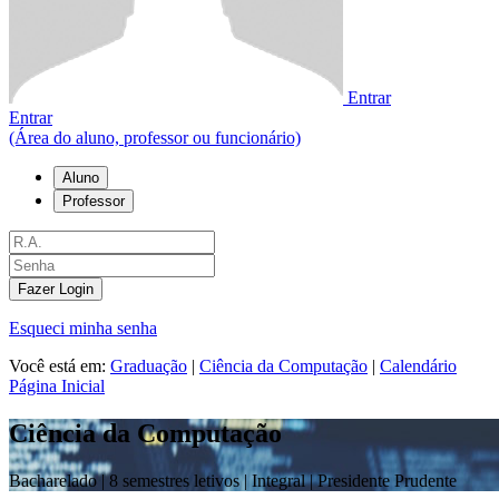
Entrar
Entrar
(Área do aluno, professor ou funcionário)
Aluno
Professor
Fazer Login
Esqueci minha senha
Você está em:
Graduação
|
Ciência da Computação
|
Calendário
Página Inicial
Ciência da Computação
Bacharelado |
8 semestres letivos | Integral
| Presidente Prudente