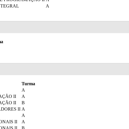
NTEGRAL
A
ma
Turma
A
ÇÃO II
A
ÇÃO II
B
DORES II
A
A
NAIS II
A
NAIS II
B