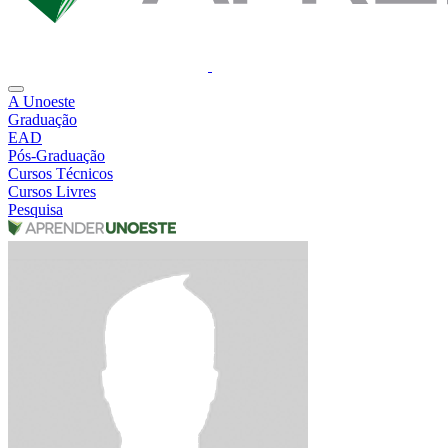
A Unoeste
Graduação
EAD
Pós-Graduação
Cursos Técnicos
Cursos Livres
Pesquisa