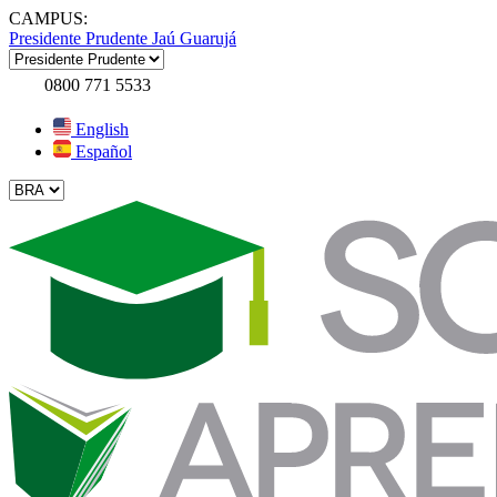
CAMPUS:
Presidente Prudente
Jaú
Guarujá
0800 771 5533
English
Español