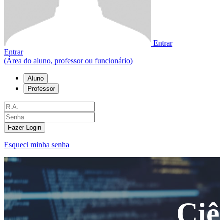
Entrar
Entrar
(Área do aluno, professor ou funcionário)
Aluno
Professor
Fazer Login
Esqueci minha senha
Ci