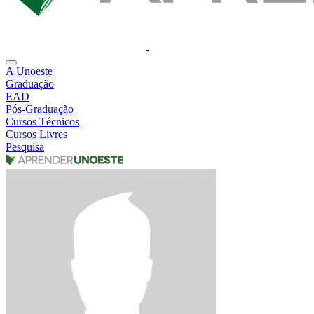
A Unoeste
Graduação
EAD
Pós-Graduação
Cursos Técnicos
Cursos Livres
Pesquisa