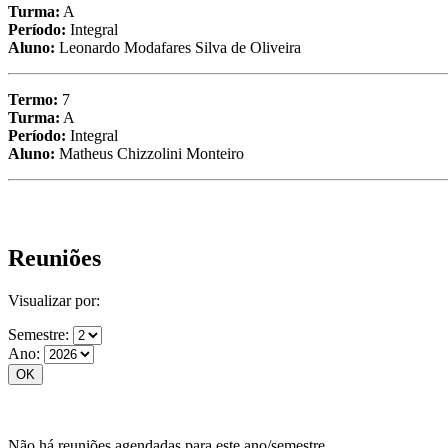
Turma:
A
Período:
Integral
Aluno:
Leonardo Modafares Silva de Oliveira
Termo:
7
Turma:
A
Período:
Integral
Aluno:
Matheus Chizzolini Monteiro
Reuniões
Visualizar por:
Semestre:
Ano:
Não há reuniões agendadas para este ano/semestre