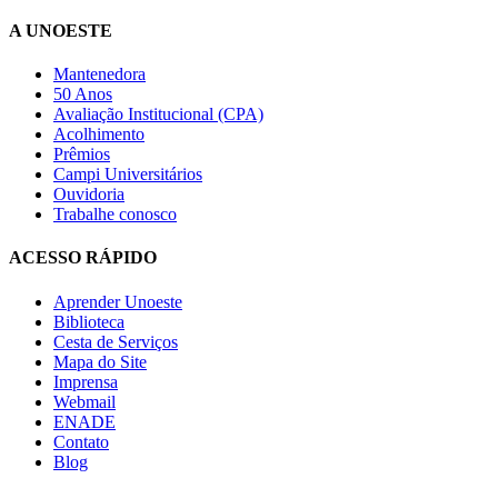
A UNOESTE
Mantenedora
50 Anos
Avaliação Institucional (CPA)
Acolhimento
Prêmios
Campi Universitários
Ouvidoria
Trabalhe conosco
ACESSO RÁPIDO
Aprender Unoeste
Biblioteca
Cesta de Serviços
Mapa do Site
Imprensa
Webmail
ENADE
Contato
Blog