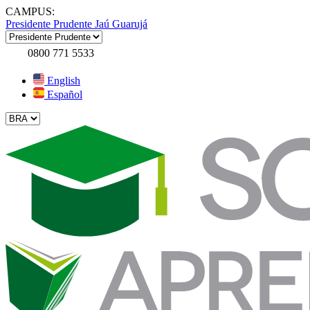
CAMPUS:
Presidente Prudente
Jaú
Guarujá
0800 771 5533
English
Español