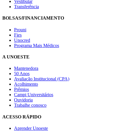
Vestibular
Transferência
BOLSAS/FINANCIAMENTO
Prouni
Fies
Unocred
Programa Mais Médicos
A UNOESTE
Mantenedora
50 Anos
Avaliação Institucional (CPA)
Acolhimento
Prêmios
Campi Universitários
Ouvidoria
Trabalhe conosco
ACESSO RÁPIDO
Aprender Unoeste