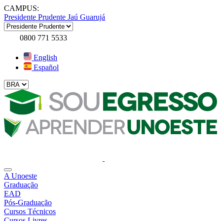
CAMPUS:
Presidente Prudente
Jaú
Guarujá
0800 771 5533
English
Español
A Unoeste
Graduação
EAD
Pós-Graduação
Cursos Técnicos
Cursos Livres