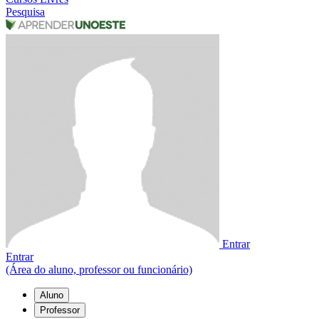
Pesquisa
Entrar
Entrar
(Área do aluno, professor ou funcionário)
Aluno
Professor