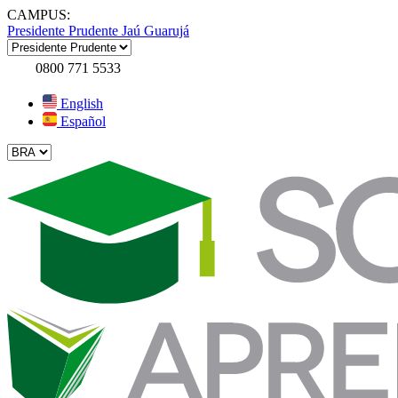
CAMPUS:
Presidente Prudente
Jaú
Guarujá
0800 771 5533
English
Español