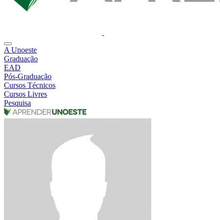
A Unoeste
Graduação
EAD
Pós-Graduação
Cursos Técnicos
Cursos Livres
Pesquisa