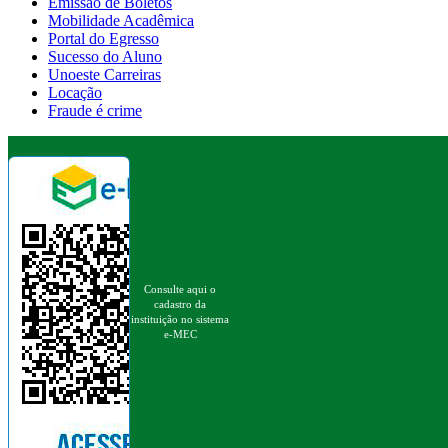
Emissão de Boletos
Mobilidade Acadêmica
Portal do Egresso
Sucesso do Aluno
Unoeste Carreiras
Locação
Fraude é crime
Consulte aqui o
cadastro da
instituição no sistema
e-MEC