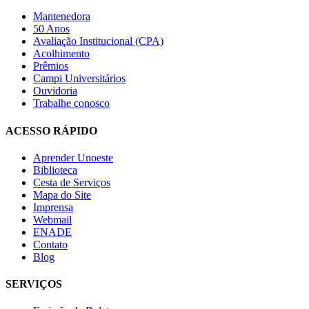
Mantenedora
50 Anos
Avaliação Institucional (CPA)
Acolhimento
Prêmios
Campi Universitários
Ouvidoria
Trabalhe conosco
ACESSO RÁPIDO
Aprender Unoeste
Biblioteca
Cesta de Serviços
Mapa do Site
Imprensa
Webmail
ENADE
Contato
Blog
SERVIÇOS