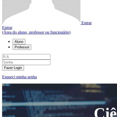
Entrar
Entrar
(Área do aluno, professor ou funcionário)
Aluno
Professor
Fazer Login
Esqueci minha senha
Ci