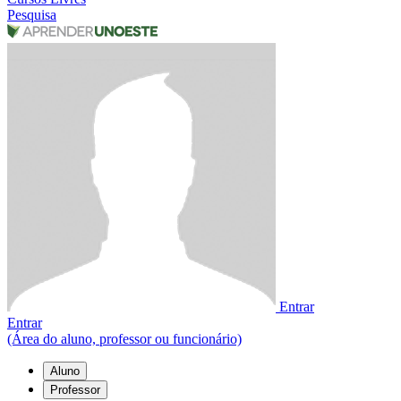
Pesquisa
Entrar
Entrar
(Área do aluno, professor ou funcionário)
Aluno
Professor