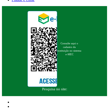
Consulte aqui o
cadastro da
instituição no sistema
e-MEC
Pesquisa no site: