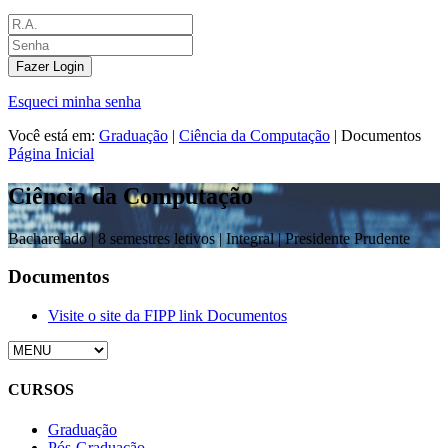
Fazer Login
Esqueci minha senha
Você está em:
Graduação
|
Ciência da Computação
|
Documentos
Página Inicial
Ciência da Computação
Bacharelado |
8 semestres letivos | Integral
| Presidente Prudente
Documentos
Visite o site da FIPP link Documentos
CURSOS
Graduação
Pós-Graduação