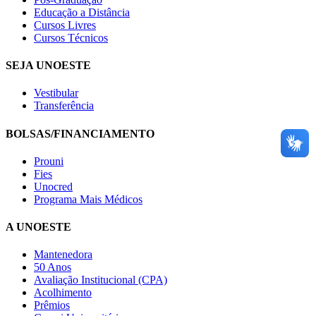
Educação a Distância
Cursos Livres
Cursos Técnicos
SEJA UNOESTE
Vestibular
Transferência
BOLSAS/FINANCIAMENTO
Prouni
Fies
Unocred
Programa Mais Médicos
A UNOESTE
Mantenedora
50 Anos
Avaliação Institucional (CPA)
Acolhimento
Prêmios