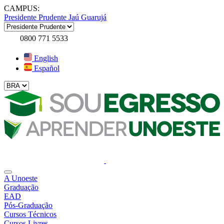
CAMPUS:
Presidente Prudente
Jaú
Guarujá
0800 771 5533
English
Español
A Unoeste
Graduação
EAD
Pós-Graduação
Cursos Técnicos
Cursos Livres