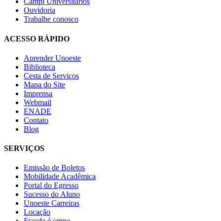
Campi Universitários
Ouvidoria
Trabalhe conosco
ACESSO RÁPIDO
Aprender Unoeste
Biblioteca
Cesta de Serviços
Mapa do Site
Imprensa
Webmail
ENADE
Contato
Blog
SERVIÇOS
Emissão de Boletos
Mobilidade Acadêmica
Portal do Egresso
Sucesso do Aluno
Unoeste Carreiras
Locação
Fraude é crime