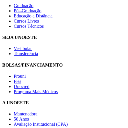
Graduação
Pós-Graduação
Educação a Distância
Cursos Livres
Cursos Técnicos
SEJA UNOESTE
Vestibular
Transferência
BOLSAS/FINANCIAMENTO
Prouni
Fies
Unocred
Programa Mais Médicos
A UNOESTE
Mantenedora
50 Anos
Avaliação Institucional (CPA)