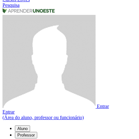
Pesquisa
Entrar
Entrar
(Área do aluno, professor ou funcionário)
Aluno
Professor