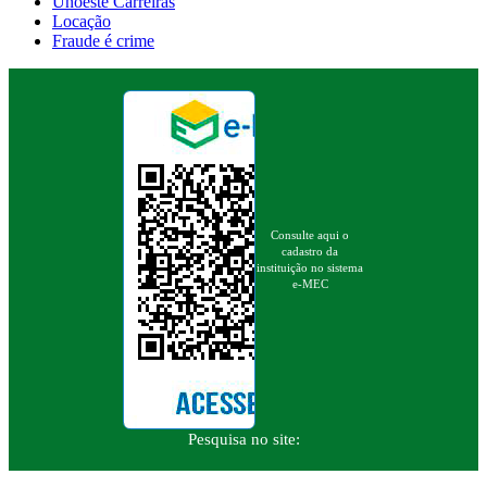
Unoeste Carreiras
Locação
Fraude é crime
Consulte aqui o
cadastro da
instituição no sistema
e-MEC
Pesquisa no site: