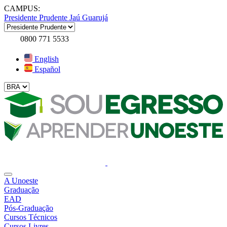
CAMPUS:
Presidente Prudente
Jaú
Guarujá
0800 771 5533
English
Español
A Unoeste
Graduação
EAD
Pós-Graduação
Cursos Técnicos
Cursos Livres