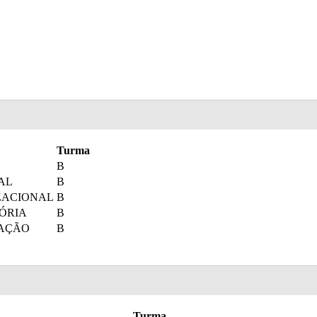
Turma
B
AL
B
ZACIONAL
B
ÓRIA
B
RAÇÃO
B
Turma