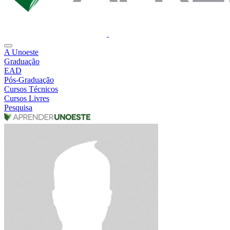
A Unoeste
Graduação
EAD
Pós-Graduação
Cursos Técnicos
Cursos Livres
Pesquisa