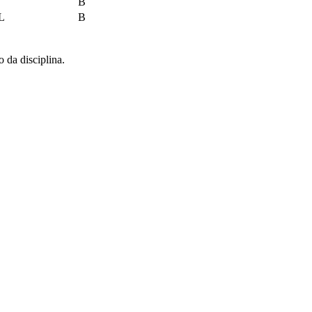
B
L
B
o da disciplina.