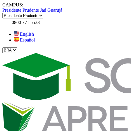
CAMPUS:
Presidente Prudente
Jaú
Guarujá
0800 771 5533
English
Español