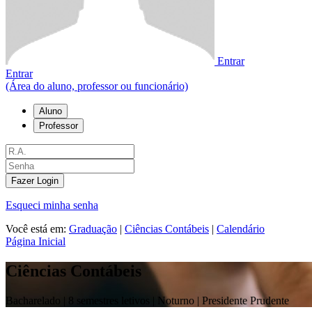
Entrar
Entrar
(Área do aluno, professor ou funcionário)
Aluno
Professor
Fazer Login
Esqueci minha senha
Você está em:
Graduação
|
Ciências Contábeis
|
Calendário
Página Inicial
Ciências Contábeis
Bacharelado |
8 semestres letivos | Noturno
| Presidente Prudente