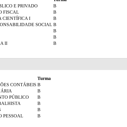
LICO E PRIVADO
B
 FISCAL
B
CIENTÍFICA I
B
PONSABILIDADE SOCIAL
B
B
B
 II
B
Turma
ÕES CONTÁBEIS
B
UÁRIA
B
NTO PÚBLICO
B
BALHISTA
B
S
B
O PESSOAL
B