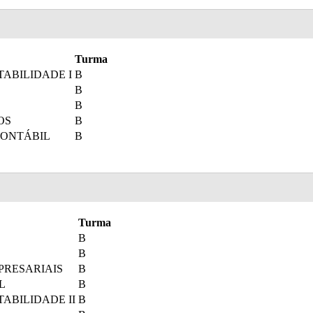
Turma
TABILIDADE I
B
B
B
OS
B
CONTÁBIL
B
Turma
B
B
PRESARIAIS
B
L
B
TABILIDADE II
B