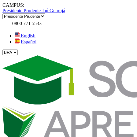
CAMPUS:
Presidente Prudente
Jaú
Guarujá
0800 771 5533
English
Español