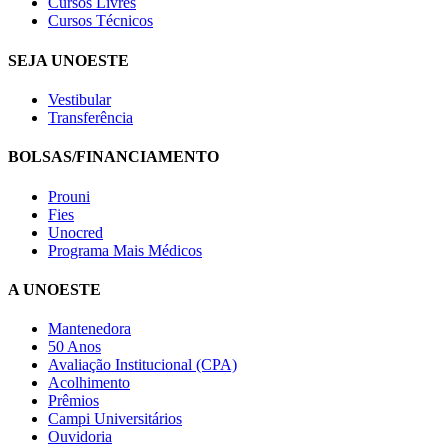
Cursos Livres
Cursos Técnicos
SEJA UNOESTE
Vestibular
Transferência
BOLSAS/FINANCIAMENTO
Prouni
Fies
Unocred
Programa Mais Médicos
A UNOESTE
Mantenedora
50 Anos
Avaliação Institucional (CPA)
Acolhimento
Prêmios
Campi Universitários
Ouvidoria