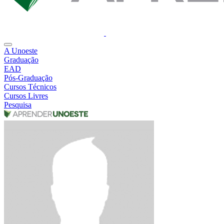
A Unoeste
Graduação
EAD
Pós-Graduação
Cursos Técnicos
Cursos Livres
Pesquisa