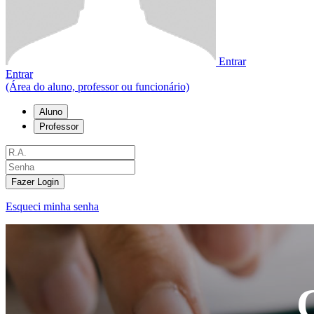
Entrar
Entrar
(Área do aluno, professor ou funcionário)
Aluno
Professor
Fazer Login
Esqueci minha senha