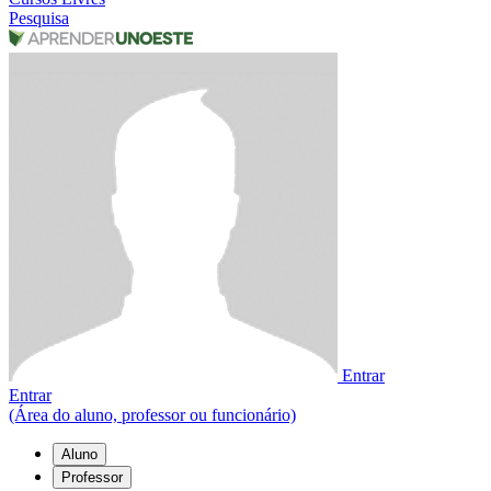
Pesquisa
Entrar
Entrar
(Área do aluno, professor ou funcionário)
Aluno
Professor