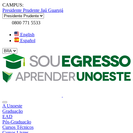
CAMPUS:
Presidente Prudente
Jaú
Guarujá
0800 771 5533
English
Español
A Unoeste
Graduação
EAD
Pós-Graduação
Cursos Técnicos
Cursos Livres