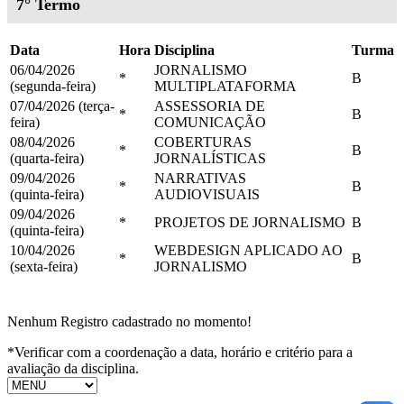
7° Termo
Data
Hora
Disciplina
Turma
06/04/2026
JORNALISMO
*
B
(segunda-feira)
MULTIPLATAFORMA
07/04/2026 (terça-
ASSESSORIA DE
*
B
feira)
COMUNICAÇÃO
08/04/2026
COBERTURAS
*
B
(quarta-feira)
JORNALÍSTICAS
09/04/2026
NARRATIVAS
*
B
(quinta-feira)
AUDIOVISUAIS
09/04/2026
*
PROJETOS DE JORNALISMO
B
(quinta-feira)
10/04/2026
WEBDESIGN APLICADO AO
*
B
(sexta-feira)
JORNALISMO
Nenhum Registro cadastrado no momento!
*Verificar com a coordenação a data, horário e critério para a
avaliação da disciplina.