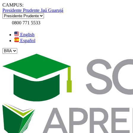
CAMPUS:
Presidente Prudente
Jaú
Guarujá
0800 771 5533
English
Español