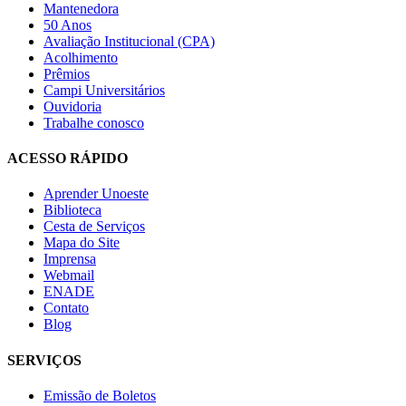
Mantenedora
50 Anos
Avaliação Institucional (CPA)
Acolhimento
Prêmios
Campi Universitários
Ouvidoria
Trabalhe conosco
ACESSO RÁPIDO
Aprender Unoeste
Biblioteca
Cesta de Serviços
Mapa do Site
Imprensa
Webmail
ENADE
Contato
Blog
SERVIÇOS
Emissão de Boletos