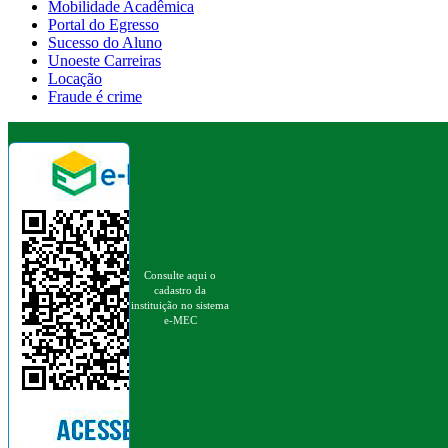
Mobilidade Acadêmica
Portal do Egresso
Sucesso do Aluno
Unoeste Carreiras
Locação
Fraude é crime
Consulte aqui o
cadastro da
instituição no sistema
e-MEC