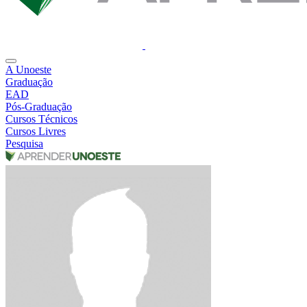
A Unoeste
Graduação
EAD
Pós-Graduação
Cursos Técnicos
Cursos Livres
Pesquisa