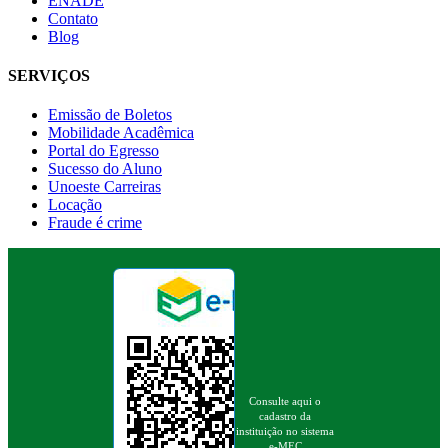
ENADE
Contato
Blog
SERVIÇOS
Emissão de Boletos
Mobilidade Acadêmica
Portal do Egresso
Sucesso do Aluno
Unoeste Carreiras
Locação
Fraude é crime
Consulte aqui o
cadastro da
instituição no sistema
e-MEC