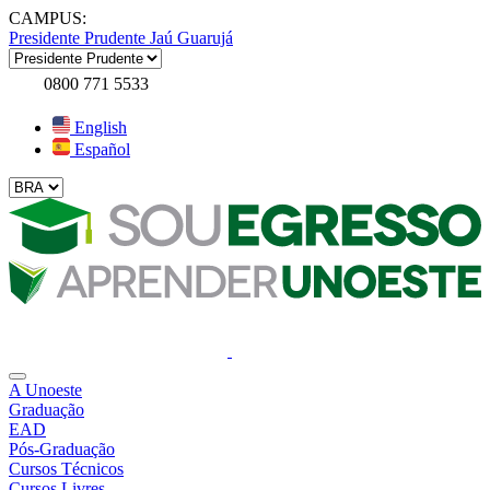
CAMPUS:
Presidente Prudente
Jaú
Guarujá
0800 771 5533
English
Español
A Unoeste
Graduação
EAD
Pós-Graduação
Cursos Técnicos
Cursos Livres