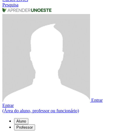
Pesquisa
Entrar
Entrar
(Área do aluno, professor ou funcionário)
Aluno
Professor