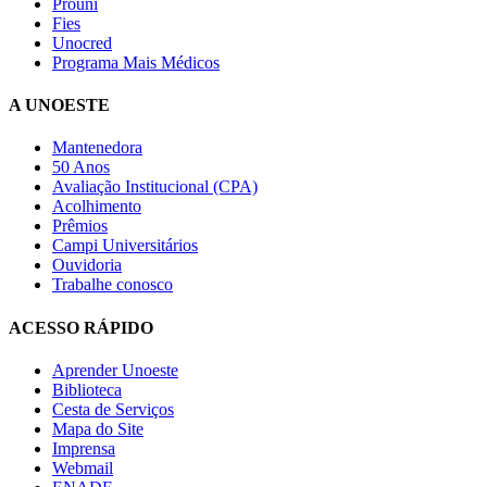
Prouni
Fies
Unocred
Programa Mais Médicos
A UNOESTE
Mantenedora
50 Anos
Avaliação Institucional (CPA)
Acolhimento
Prêmios
Campi Universitários
Ouvidoria
Trabalhe conosco
ACESSO RÁPIDO
Aprender Unoeste
Biblioteca
Cesta de Serviços
Mapa do Site
Imprensa
Webmail