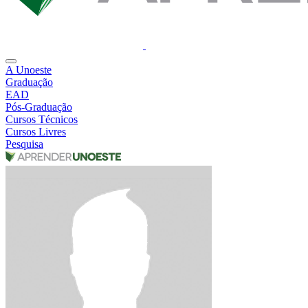
A Unoeste
Graduação
EAD
Pós-Graduação
Cursos Técnicos
Cursos Livres
Pesquisa