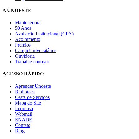
A UNOESTE
Mantenedora
50 Anos
Avaliação Institucional (CPA)
Acolhimento
Prêmios
Campi Universitários
Ouvidoria
Trabalhe conosco
ACESSO RÁPIDO
Aprender Unoeste
Biblioteca
Cesta de Serviços
Mapa do Site
Imprensa
Webmail
ENADE
Contato
Blog