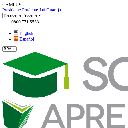
CAMPUS:
Presidente Prudente
Jaú
Guarujá
0800 771 5533
English
Español