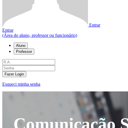
Entrar
Entrar
(Área do aluno, professor ou funcionário)
Aluno
Professor
Fazer Login
Esqueci minha senha
Comunicação So