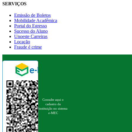
SERVIÇOS
Emissão de Boletos
Mobilidade Acadêmica
Portal do Egresso
Sucesso do Aluno
Unoeste Carreiras
Locação
Fraude é crime
Consulte aqui o
cadastro da
instituição no sistema
e-MEC