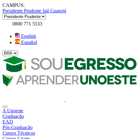
CAMPUS:
Presidente Prudente
Jaú
Guarujá
0800 771 5533
English
Español
A Unoeste
Graduação
EAD
Pós-Graduação
Cursos Técnicos
Cursos Livres