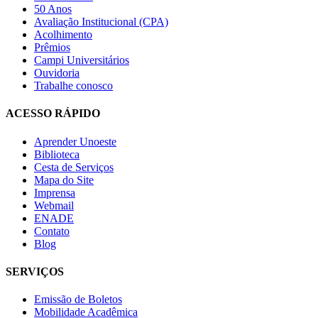
50 Anos
Avaliação Institucional (CPA)
Acolhimento
Prêmios
Campi Universitários
Ouvidoria
Trabalhe conosco
ACESSO RÁPIDO
Aprender Unoeste
Biblioteca
Cesta de Serviços
Mapa do Site
Imprensa
Webmail
ENADE
Contato
Blog
SERVIÇOS
Emissão de Boletos
Mobilidade Acadêmica