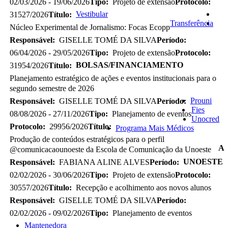
02/03/2026 - 19/06/2026
Tipo:
Projeto de extensão
Protocolo:
Vestibular
31527/2026
Título:
Transferência
Núcleo Experimental de Jornalismo: Focas Ecopp
Responsável:
GISELLE TOMÉ DA SILVA
Período:
06/04/2026 - 29/05/2026
Tipo:
Projeto de extensão
Protocolo:
BOLSAS/FINANCIAMENTO
31954/2026
Título:
Planejamento estratégico de ações e eventos institucionais para o
segundo semestre de 2026
Prouni
Responsável:
GISELLE TOMÉ DA SILVA
Período:
Fies
08/08/2026 - 27/11/2026
Tipo:
Planejamento de eventos
Unocred
Protocolo:
29956/2026
Título:
Programa Mais Médicos
Produção de conteúdos estratégicos para o perfil
A
@comunicacaounoeste da Escola de Comunicação da Unoeste
UNOESTE
Responsável:
FABIANA ALINE ALVES
Período:
02/02/2026 - 30/06/2026
Tipo:
Projeto de extensão
Protocolo:
30557/2026
Título:
Recepção e acolhimento aos novos alunos
Responsável:
GISELLE TOMÉ DA SILVA
Período:
02/02/2026 - 09/02/2026
Tipo:
Planejamento de eventos
Mantenedora