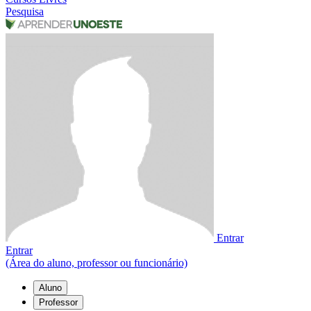
Pesquisa
Entrar
Entrar
(Área do aluno, professor ou funcionário)
Aluno
Professor