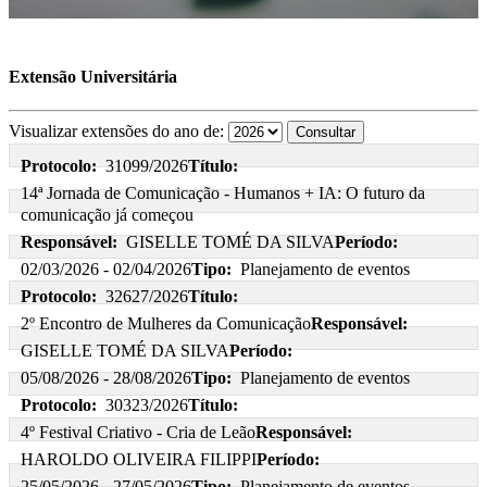
Extensão Universitária
Visualizar extensões do ano de:
Protocolo:
31099/2026
Título:
14ª Jornada de Comunicação - Humanos + IA: O futuro da
comunicação já começou
Responsável:
GISELLE TOMÉ DA SILVA
Período:
02/03/2026 - 02/04/2026
Tipo:
Planejamento de eventos
Protocolo:
32627/2026
Título:
2º Encontro de Mulheres da Comunicação
Responsável:
GISELLE TOMÉ DA SILVA
Período:
05/08/2026 - 28/08/2026
Tipo:
Planejamento de eventos
Protocolo:
30323/2026
Título:
4º Festival Criativo - Cria de Leão
Responsável:
HAROLDO OLIVEIRA FILIPPI
Período:
25/05/2026 - 27/05/2026
Tipo:
Planejamento de eventos