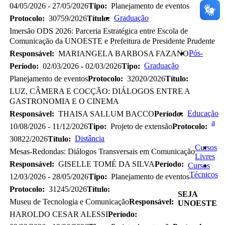
04/05/2026 - 27/05/2026
Tipo:
Planejamento de eventos
Graduação
Protocolo:
30759/2026
Título:
Imersão ODS 2026: Parceria Estratégica entre Escola de
Comunicação da UNOESTE e Prefeitura de Presidente Prudente
Pós-
Responsável:
MARIANGELA BARBOSA FAZANO
Graduação
Período:
02/03/2026 - 02/03/2026
Tipo:
Planejamento de eventos
Protocolo:
32020/2026
Título:
LUZ, CÂMERA E COCÇÃO: DIÁLOGOS ENTRE A
GASTRONOMIA E O CINEMA
Educação
Responsável:
THAISA SALLUM BACCO
Período:
a
10/08/2026 - 11/12/2026
Tipo:
Projeto de extensão
Protocolo:
Distância
30822/2026
Título:
Cursos
Mesas-Redondas: Diálogos Transversais em Comunicação
Livres
Responsável:
GISELLE TOMÉ DA SILVA
Período:
Cursos
Técnicos
12/03/2026 - 28/05/2026
Tipo:
Planejamento de eventos
Protocolo:
31245/2026
Título:
SEJA
Museu de Tecnologia e Comunicação
Responsável:
UNOESTE
HAROLDO CESAR ALESSI
Período: