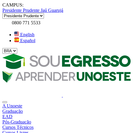
CAMPUS:
Presidente Prudente
Jaú
Guarujá
0800 771 5533
English
Español
A Unoeste
Graduação
EAD
Pós-Graduação
Cursos Técnicos
Cursos Livres