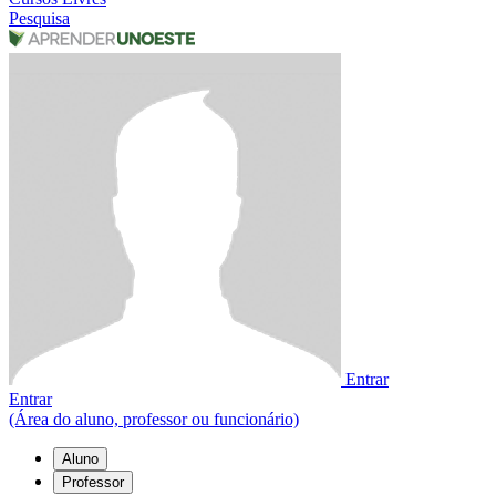
Pesquisa
Entrar
Entrar
(Área do aluno, professor ou funcionário)
Aluno
Professor