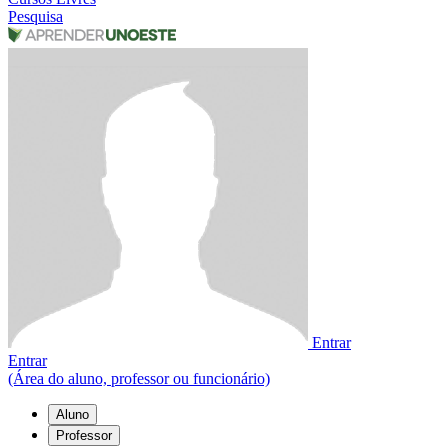
Pesquisa
Entrar
Entrar
(Área do aluno, professor ou funcionário)
Aluno
Professor