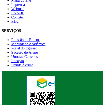
Mapa do Site
Imprensa
Webmail
ENADE
Contato
Blog
SERVIÇOS
Emissão de Boletos
Mobilidade Acadêmica
Portal do Egresso
Sucesso do Aluno
Unoeste Carreiras
Locação
Fraude é crime