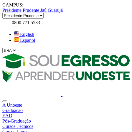
CAMPUS:
Presidente Prudente
Jaú
Guarujá
0800 771 5533
English
Español
A Unoeste
Graduação
EAD
Pós-Graduação
Cursos Técnicos
Cursos Livres