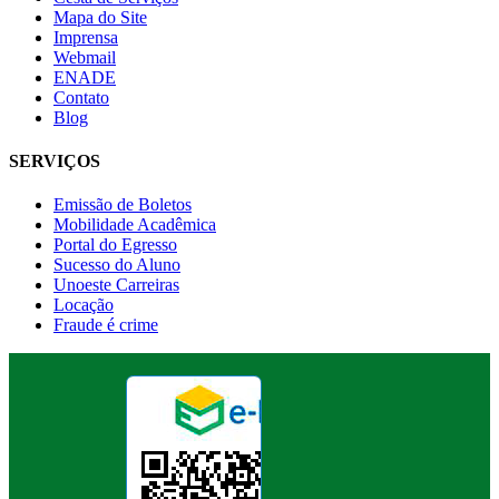
Mapa do Site
Imprensa
Webmail
ENADE
Contato
Blog
SERVIÇOS
Emissão de Boletos
Mobilidade Acadêmica
Portal do Egresso
Sucesso do Aluno
Unoeste Carreiras
Locação
Fraude é crime