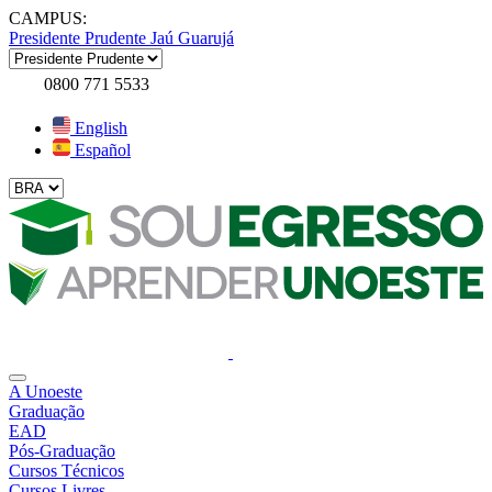
CAMPUS:
Presidente Prudente
Jaú
Guarujá
0800 771 5533
English
Español
A Unoeste
Graduação
EAD
Pós-Graduação
Cursos Técnicos
Cursos Livres