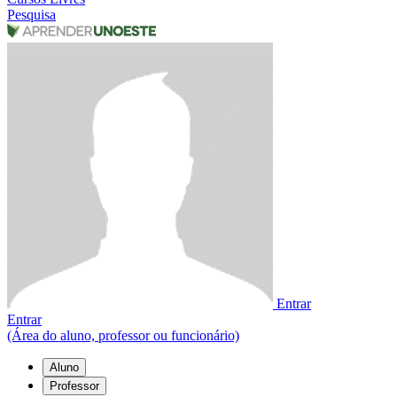
Pesquisa
Entrar
Entrar
(Área do aluno, professor ou funcionário)
Aluno
Professor