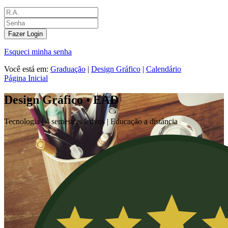
Fazer Login
Esqueci minha senha
Você está em:
Graduação
|
Design Gráfico
|
Calendário
Página Inicial
Design Gráfico • EAD
Tecnologia |
4 semestres letivos | Educação a distância