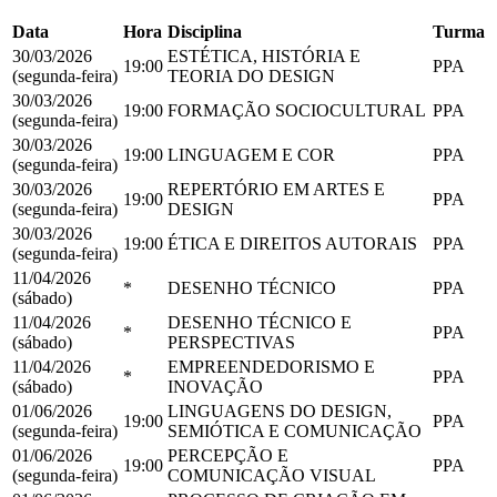
Data
Hora
Disciplina
Turma
30/03/2026
ESTÉTICA, HISTÓRIA E
19:00
PPA
(segunda-feira)
TEORIA DO DESIGN
30/03/2026
19:00
FORMAÇÃO SOCIOCULTURAL
PPA
(segunda-feira)
30/03/2026
19:00
LINGUAGEM E COR
PPA
(segunda-feira)
30/03/2026
REPERTÓRIO EM ARTES E
19:00
PPA
(segunda-feira)
DESIGN
30/03/2026
19:00
ÉTICA E DIREITOS AUTORAIS
PPA
(segunda-feira)
11/04/2026
*
DESENHO TÉCNICO
PPA
(sábado)
11/04/2026
DESENHO TÉCNICO E
*
PPA
(sábado)
PERSPECTIVAS
11/04/2026
EMPREENDEDORISMO E
*
PPA
(sábado)
INOVAÇÃO
01/06/2026
LINGUAGENS DO DESIGN,
19:00
PPA
(segunda-feira)
SEMIÓTICA E COMUNICAÇÃO
01/06/2026
PERCEPÇÃO E
19:00
PPA
(segunda-feira)
COMUNICAÇÃO VISUAL