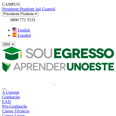
CAMPUS:
Presidente Prudente
Jaú
Guarujá
0800 771 5533
English
Español
A Unoeste
Graduação
EAD
Pós-Graduação
Cursos Técnicos
Cursos Livres