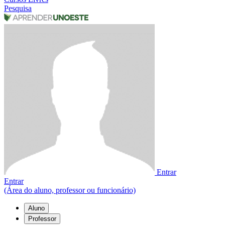
Pesquisa
Entrar
Entrar
(Área do aluno, professor ou funcionário)
Aluno
Professor