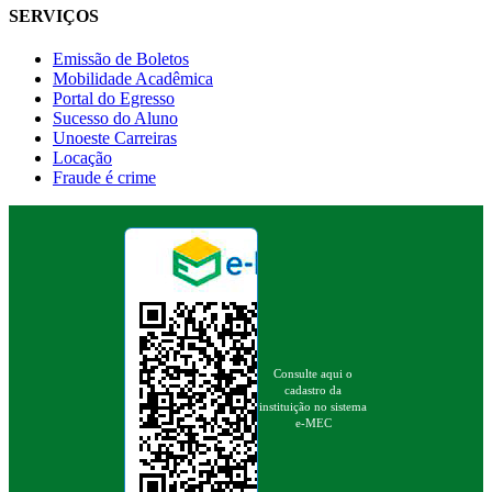
SERVIÇOS
Emissão de Boletos
Mobilidade Acadêmica
Portal do Egresso
Sucesso do Aluno
Unoeste Carreiras
Locação
Fraude é crime
Consulte aqui o
cadastro da
instituição no sistema
e-MEC