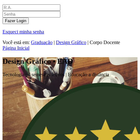
Fazer Login
Esqueci minha senha
Você está em:
Graduação
|
Design Gráfico
|
Corpo Docente
Página Inicial
Design Gráfico • EAD
Tecnologia |
4 semestres letivos | Educação a distância