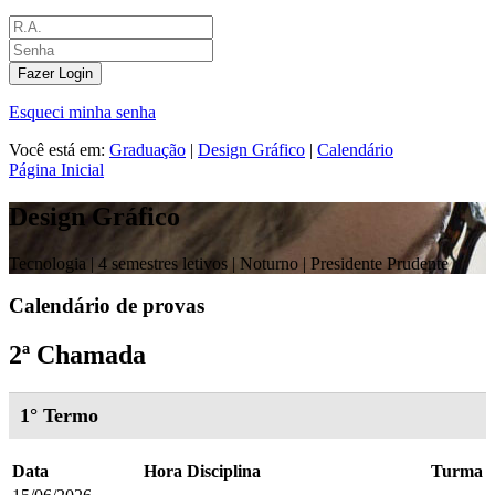
Fazer Login
Esqueci minha senha
Você está em:
Graduação
|
Design Gráfico
|
Calendário
Página Inicial
Design Gráfico
Tecnologia |
4 semestres letivos | Noturno
| Presidente Prudente
Calendário de provas
2ª Chamada
1° Termo
Data
Hora
Disciplina
Turma