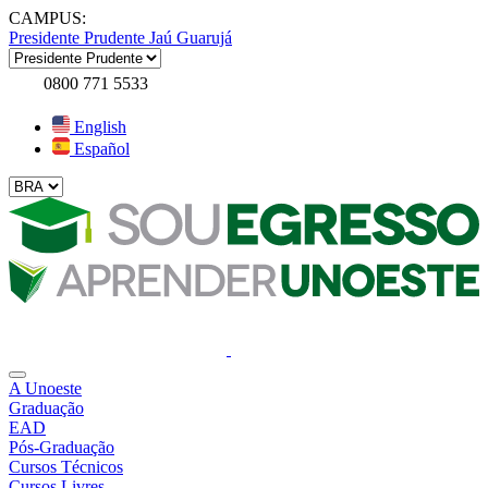
CAMPUS:
Presidente Prudente
Jaú
Guarujá
0800 771 5533
English
Español
A Unoeste
Graduação
EAD
Pós-Graduação
Cursos Técnicos
Cursos Livres