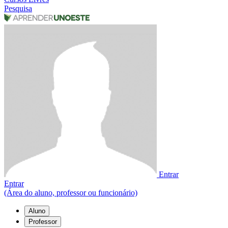
Pesquisa
Entrar
Entrar
(Área do aluno, professor ou funcionário)
Aluno
Professor