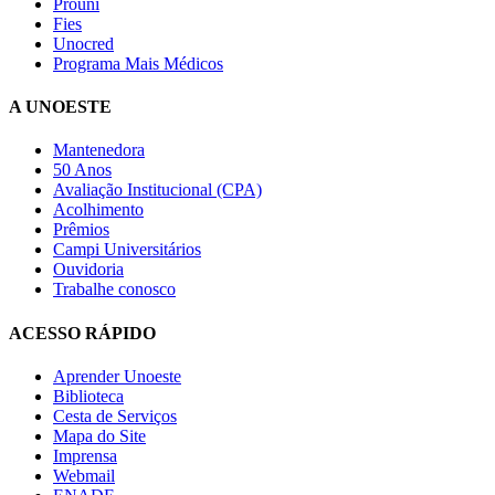
Prouni
Fies
Unocred
Programa Mais Médicos
A UNOESTE
Mantenedora
50 Anos
Avaliação Institucional (CPA)
Acolhimento
Prêmios
Campi Universitários
Ouvidoria
Trabalhe conosco
ACESSO RÁPIDO
Aprender Unoeste
Biblioteca
Cesta de Serviços
Mapa do Site
Imprensa
Webmail