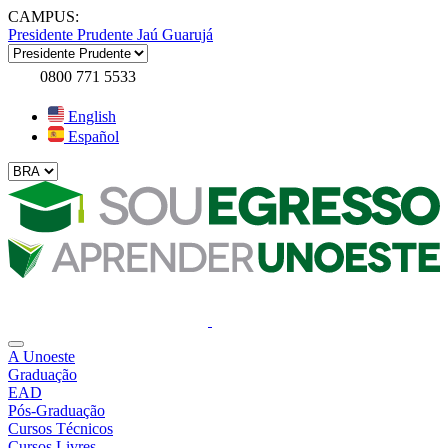
CAMPUS:
Presidente Prudente
Jaú
Guarujá
0800 771 5533
English
Español
A Unoeste
Graduação
EAD
Pós-Graduação
Cursos Técnicos
Cursos Livres