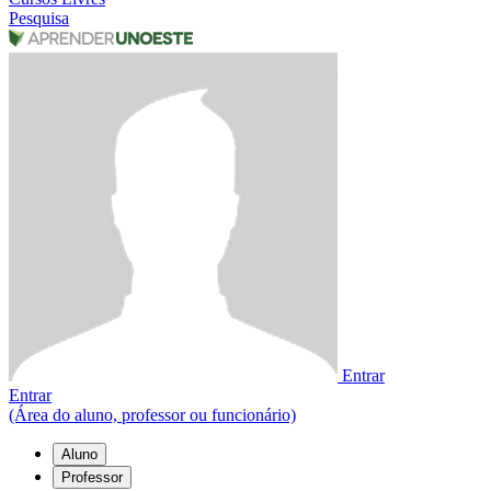
Pesquisa
Entrar
Entrar
(Área do aluno, professor ou funcionário)
Aluno
Professor