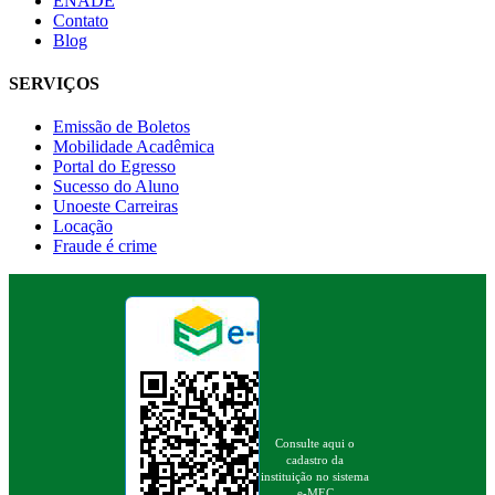
ENADE
Contato
Blog
SERVIÇOS
Emissão de Boletos
Mobilidade Acadêmica
Portal do Egresso
Sucesso do Aluno
Unoeste Carreiras
Locação
Fraude é crime
Consulte aqui o
cadastro da
instituição no sistema
e-MEC