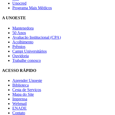
Unocred
Programa Mais Médicos
A UNOESTE
Mantenedora
50 Anos
Avaliação Institucional (CPA)
Acolhimento
Prêmios
Campi Universitários
Ouvidoria
Trabalhe conosco
ACESSO RÁPIDO
Aprender Unoeste
Biblioteca
Cesta de Serviços
Mapa do Site
Imprensa
Webmail
ENADE
Contato