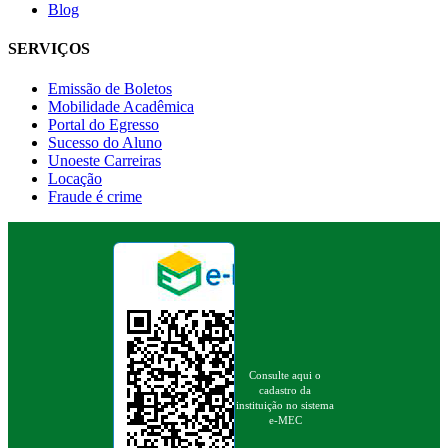
Blog
SERVIÇOS
Emissão de Boletos
Mobilidade Acadêmica
Portal do Egresso
Sucesso do Aluno
Unoeste Carreiras
Locação
Fraude é crime
Consulte aqui o
cadastro da
instituição no sistema
e-MEC