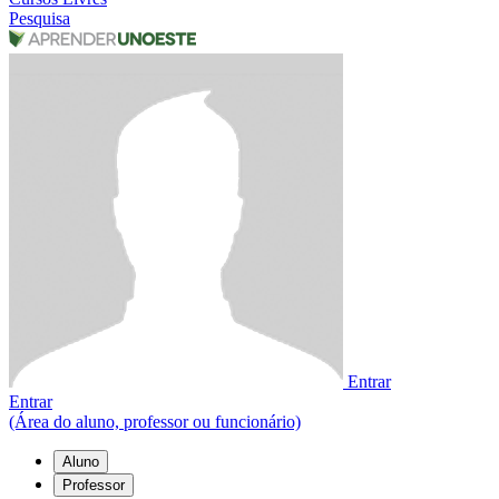
Pesquisa
Entrar
Entrar
(Área do aluno, professor ou funcionário)
Aluno
Professor