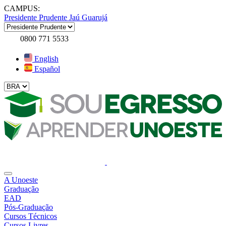
CAMPUS:
Presidente Prudente
Jaú
Guarujá
0800 771 5533
English
Español
A Unoeste
Graduação
EAD
Pós-Graduação
Cursos Técnicos
Cursos Livres