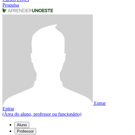
Pesquisa
Entrar
Entrar
(Área do aluno, professor ou funcionário)
Aluno
Professor