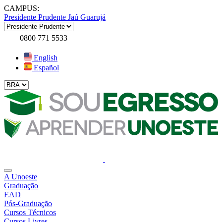
CAMPUS:
Presidente Prudente
Jaú
Guarujá
0800 771 5533
English
Español
A Unoeste
Graduação
EAD
Pós-Graduação
Cursos Técnicos
Cursos Livres