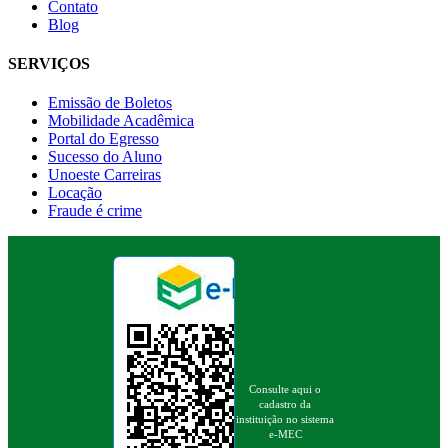
Contato
Blog
SERVIÇOS
Emissão de Boletos
Mobilidade Acadêmica
Portal do Egresso
Sucesso do Aluno
Unoeste Carreiras
Locação
Fraude é crime
Consulte aqui o
cadastro da
instituição no sistema
e-MEC