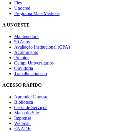
Fies
Unocred
Programa Mais Médicos
A UNOESTE
Mantenedora
50 Anos
Avaliação Institucional (CPA)
Acolhimento
Prêmios
Campi Universitários
Ouvidoria
Trabalhe conosco
ACESSO RÁPIDO
Aprender Unoeste
Biblioteca
Cesta de Serviços
Mapa do Site
Imprensa
Webmail
ENADE