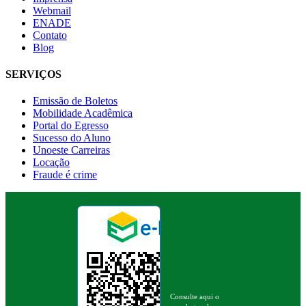
Webmail
ENADE
Contato
Blog
SERVIÇOS
Emissão de Boletos
Mobilidade Acadêmica
Portal do Egresso
Sucesso do Aluno
Unoeste Carreiras
Locação
Fraude é crime
Consulte aqui o