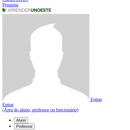
Pesquisa
Entrar
Entrar
(Área do aluno, professor ou funcionário)
Aluno
Professor