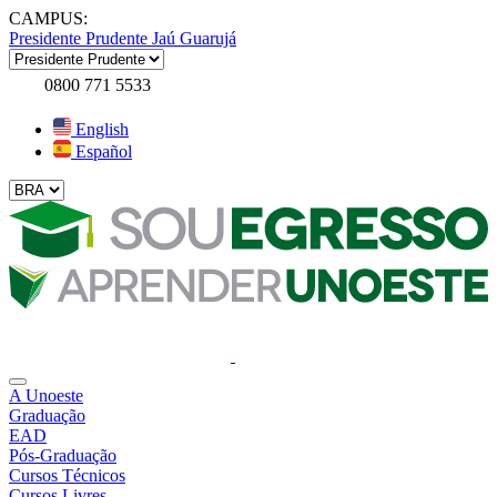
CAMPUS:
Presidente Prudente
Jaú
Guarujá
0800 771 5533
English
Español
A Unoeste
Graduação
EAD
Pós-Graduação
Cursos Técnicos
Cursos Livres