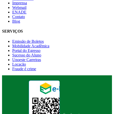
Imprensa
Webmail
ENADE
Contato
Blog
SERVIÇOS
Emissão de Boletos
Mobilidade Acadêmica
Portal do Egresso
Sucesso do Aluno
Unoeste Carreiras
Locação
Fraude é crime