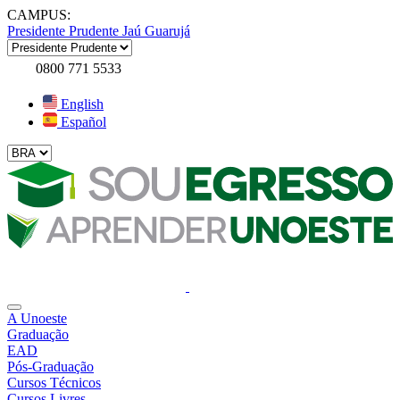
CAMPUS:
Presidente Prudente
Jaú
Guarujá
0800 771 5533
English
Español
A Unoeste
Graduação
EAD
Pós-Graduação
Cursos Técnicos
Cursos Livres