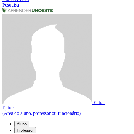
Pesquisa
Entrar
Entrar
(Área do aluno, professor ou funcionário)
Aluno
Professor