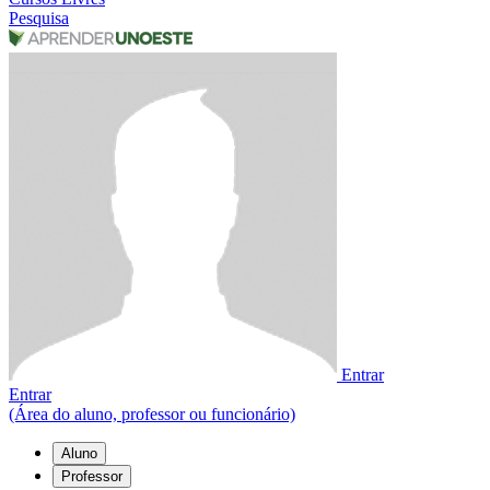
Pesquisa
Entrar
Entrar
(Área do aluno, professor ou funcionário)
Aluno
Professor