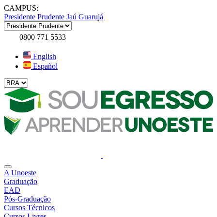
CAMPUS:
Presidente Prudente
Jaú
Guarujá
0800 771 5533
English
Español
A Unoeste
Graduação
EAD
Pós-Graduação
Cursos Técnicos
Cursos Livres