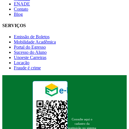
ENADE
Contato
Blog
SERVIÇOS
Emissão de Boletos
Mobilidade Acadêmica
Portal do Egresso
Sucesso do Aluno
Unoeste Carreiras
Locação
Fraude é crime
Consulte aqui o
cadastro da
instituição no sistema