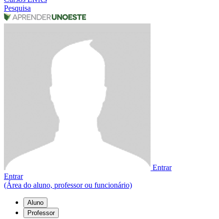
Pesquisa
Entrar
Entrar
(Área do aluno, professor ou funcionário)
Aluno
Professor