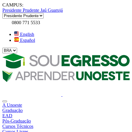
CAMPUS:
Presidente Prudente
Jaú
Guarujá
0800 771 5533
English
Español
A Unoeste
Graduação
EAD
Pós-Graduação
Cursos Técnicos
Cursos Livres