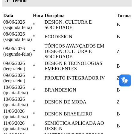
5° Termo
Data
Hora
Disciplina
Turma
08/06/2026
DESIGN, CULTURA E
*
B
(segunda-feira)
SOCIEDADE
08/06/2026
*
ECODESIGN
B
(segunda-feira)
TÓPICOS AVANÇADOS EM
08/06/2026
*
DESIGN: CULTURA E
Z
(segunda-feira)
SOCIEDADE
09/06/2026
DESIGN E TECNOLOGIAS
*
B
(terça-feira)
EMERGENTES
09/06/2026
*
PROJETO INTEGRADOR IV
Z
(terça-feira)
10/06/2026
*
BRANDESIGN
B
(quarta-feira)
10/06/2026
*
DESIGN DE MODA
Z
(quarta-feira)
11/06/2026
*
DESIGN BRASILEIRO
B
(quinta-feira)
11/06/2026
SEMIÓTICA APLICADA AO
*
B
(quinta-feira)
DESIGN