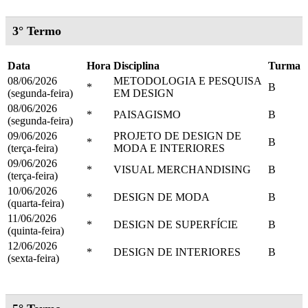
3° Termo
Data
Hora
Disciplina
Turma
08/06/2026
METODOLOGIA E PESQUISA
*
B
(segunda-feira)
EM DESIGN
08/06/2026
*
PAISAGISMO
B
(segunda-feira)
09/06/2026
PROJETO DE DESIGN DE
*
B
(terça-feira)
MODA E INTERIORES
09/06/2026
*
VISUAL MERCHANDISING
B
(terça-feira)
10/06/2026
*
DESIGN DE MODA
B
(quarta-feira)
11/06/2026
*
DESIGN DE SUPERFÍCIE
B
(quinta-feira)
12/06/2026
*
DESIGN DE INTERIORES
B
(sexta-feira)