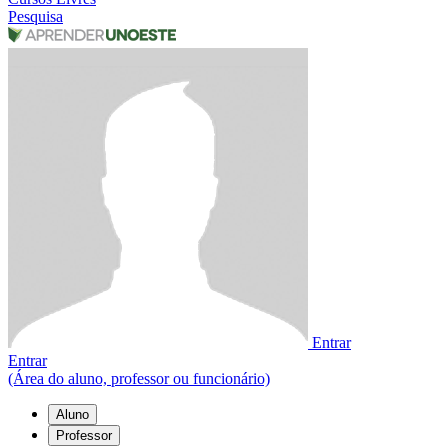
Pesquisa
Entrar
Entrar
(Área do aluno, professor ou funcionário)
Aluno
Professor