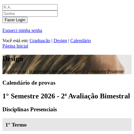
Fazer Login
Esqueci minha senha
Você está em:
Graduação
|
Design
|
Calendário
Página Inicial
Design
Bacharelado |
6 semestres letivos | Noturno
| Presidente Prudente
Calendário de provas
1° Semestre 2026 - 2ª Avaliação Bimestral
Disciplinas Presenciais
1° Termo